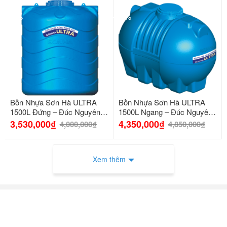
-12%
-10%
Bồn Nhựa Sơn Hà ULTRA
Bồn Nhựa Sơn Hà ULTRA
1500L Đứng – Đúc Nguyên
1500L Ngang – Đúc Nguyên
Khối
Khối
3,530,000
₫
4,350,000
₫
4,000,000
₫
4,850,000
₫
Xem thêm