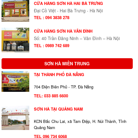
CỬA HÀNG SƠN HÀ HAI BÀ TRƯNG
Đại Cồ Việt - Hai Bà Trưng - Hà Nội
TEL : 094 3838 278
CỬA HÀNG SƠN HÀ VÂN ĐÌNH
Số: 40 Trần Đăng Ninh – Vân Đình – Hà Nội
TEL : 0989 742 689
SƠN HÀ MIỀN TRUNG
TẠI THÀNH PHỐ ĐÀ NẴNG
704 Điện Biên Phủ - TP. Đà Nẵng
TEL:
033 885 6600
SƠN HÀ TẠI QUẢNG NAM
KCN Bắc Chu Lai, xã Tam Điệp, H. Núi Thành, Tỉnh
Quảng Nam
TEL 096 734 6068