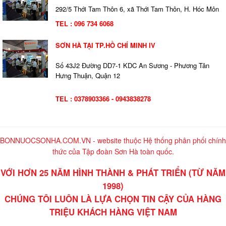
292/5 Thới Tam Thôn 6, xã Thới Tam Thôn, H. Hóc Môn
TEL : 096 734 6068
SƠN HÀ TẠI TP.HỒ CHÍ MINH IV
Số 43J2 Đường DD7-1 KDC An Sương - Phương Tân
Hưng Thuận, Quận 12
TEL : 0378903366 - 0943838278
BONNUOCSONHA.COM.VN - website thuộc Hệ thống phân phối chính
thức của Tập đoàn Sơn Hà toàn quốc.
VỚI HƠN 25 NĂM HÌNH THÀNH & PHÁT TRIỂN (TỪ NĂM
1998)
CHÚNG TÔI LUÔN LÀ LỰA CHỌN TIN CẬY CỦA HÀNG
TRIỆU KHÁCH HÀNG VIỆT NAM