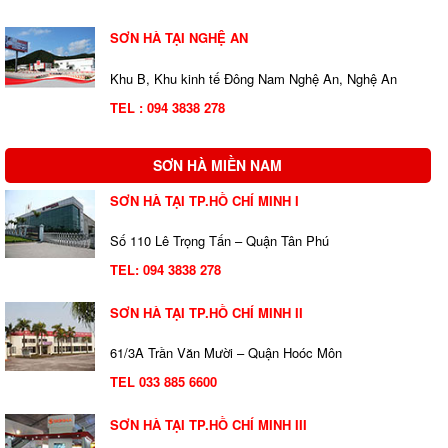
SƠN HÀ TẠI NGHỆ AN
Khu B, Khu kinh tế Đông Nam Nghệ An, Nghệ An
TEL : 094 3838 278
SƠN HÀ MIỀN NAM
SƠN HÀ TẠI TP.HỒ CHÍ MINH I
Số 110 Lê Trọng Tấn – Quận Tân Phú
TEL:
094 3838 278
SƠN HÀ TẠI TP.HỒ CHÍ MINH II
61/3A Trần Văn Mười – Quận Hoóc Môn
TEL 033 885 6600
SƠN HÀ TẠI TP.HỒ CHÍ MINH III