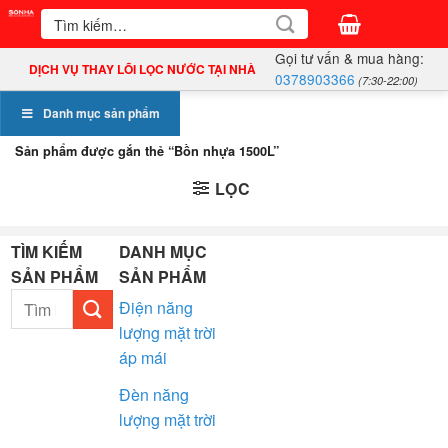
Bỏ
Tìm
kiếm:
qua
Gọi tư vấn & mua hàng:
nội
DỊCH VỤ THAY LÕI LỌC NƯỚC TẠI NHÀ
0378903366
(7:30-22:00)
dung
Danh mục sản phẩm
Sản phẩm được gắn thẻ “Bồn nhựa 1500L”
LỌC
TÌM KIẾM
DANH MỤC
SẢN PHẨM
SẢN PHẨM
Tìm
Điện năng
kiếm:
lượng mặt trời
áp mái
Đèn năng
lượng mặt trời