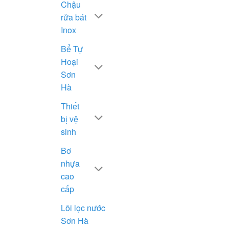
Chậu
rửa bát
Inox
Bể Tự
Hoại
Sơn
Hà
Thiết
bị vệ
sinh
Bơ
nhựa
cao
cấp
Lõi lọc nước
Sơn Hà