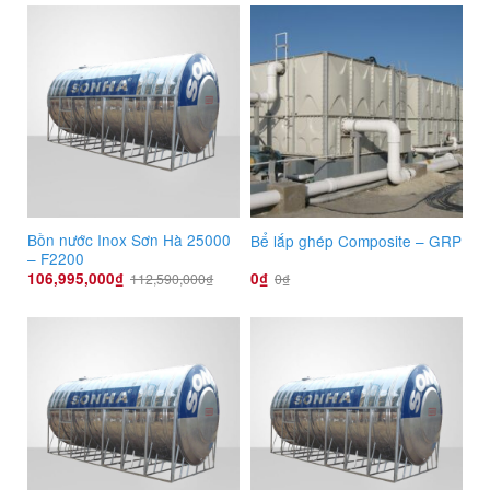
Bồn nước Inox Sơn Hà 25000
Bể lắp ghép Composite – GRP
– F2200
106,995,000
₫
0
₫
112,590,000
₫
0
₫