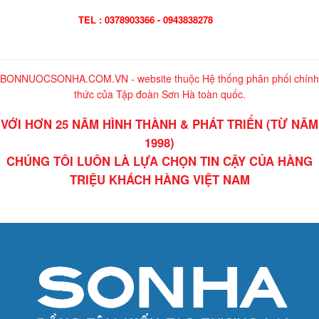
TEL : 0378903366 - 0943838278
BONNUOCSONHA.COM.VN - website thuộc Hệ thống phân phối chính
thức của Tập đoàn Sơn Hà toàn quốc.
VỚI HƠN 25 NĂM HÌNH THÀNH & PHÁT TRIỂN (TỪ NĂM
1998)
CHÚNG TÔI LUÔN LÀ LỰA CHỌN TIN CẬY CỦA HÀNG
TRIỆU KHÁCH HÀNG VIỆT NAM