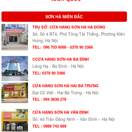
SƠN HÀ MIỀN BẮC
TRỤ SỞ: CỬA HÀNG SƠN HÀ HÀ ĐÔNG
Số: Số 4 BT6, Phố Tống Tất Thắng, Phường Kiến
Hưng, Hà Nội
TEL:
096 703 6068 - 0378 90 3366
CCỬA HÀNG SƠN HÀ BA ĐÌNH
Láng Hạ - Ba Đình - Hà Nội
TEL: 0378 90 3366
CỬA HÀNG SƠN HÀ HAI BÀ TRƯNG
Đại Cồ Việt - Hai Bà Trưng - Hà Nội
TEL : 094 3838 278
CỬA HÀNG SƠN HÀ VÂN ĐÌNH
Số: 40 Trần Đăng Ninh – Vân Đình – Hà Nội
TEL : 0989 742 689