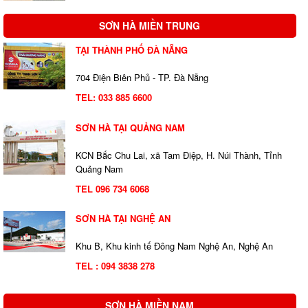
SƠN HÀ MIỀN TRUNG
TẠI THÀNH PHỐ ĐÀ NẴNG
704 Điện Biên Phủ - TP. Đà Nẵng
TEL:
033 885 6600
SƠN HÀ TẠI QUẢNG NAM
KCN Bắc Chu Lai, xã Tam Điệp, H. Núi Thành, Tỉnh
Quảng Nam
TEL 096 734 6068
SƠN HÀ TẠI NGHỆ AN
Khu B, Khu kinh tế Đông Nam Nghệ An, Nghệ An
TEL : 094 3838 278
SƠN HÀ MIỀN NAM