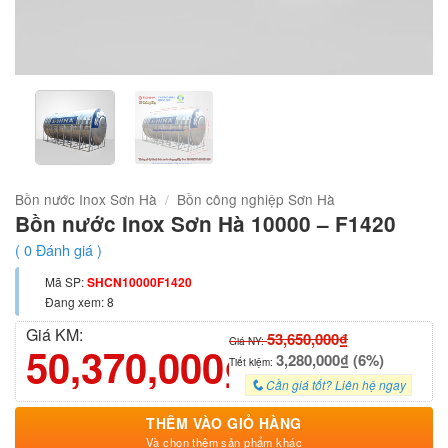
Bồn nước Inox Sơn Hà
/
Bồn công nghiệp Sơn Hà
Bồn nước Inox Sơn Hà 10000 – F1420
(
0
Đánh giá )
Mã SP:
SHCN10000F1420
Đang xem: 8
Giá KM:
53,650,000₫
Giá NY:
50,370,000₫
3,280,000₫ (6%)
Tiết kiệm:
Cần giá tốt? Liên hệ ngay
THÊM VÀO GIỎ HÀNG
Và chọn thêm sản phẩm khác