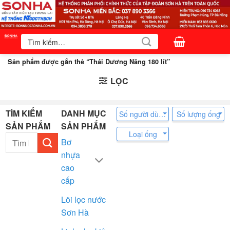
Bỏ
qua
nội
Tìm
kiếm:
dung
Sản phẩm được gắn thẻ “Thái Dương Năng 180 lít”
LỌC
TÌM KIẾM
DANH MỤC
Số người dùng
Số lượng ống
SẢN PHẨM
SẢN PHẨM
Loại ống
Tìm
Bơ
kiếm:
nhựa
cao
cấp
Lõi lọc nước
Sơn Hà