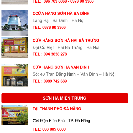
TEL:
096 703 6068 - 0378 90 3366
CCỬA HÀNG SƠN HÀ BA ĐÌNH
Láng Hạ - Ba Đình - Hà Nội
TEL: 0378 90 3366
CỬA HÀNG SƠN HÀ HAI BÀ TRƯNG
Đại Cồ Việt - Hai Bà Trưng - Hà Nội
TEL : 094 3838 278
CỬA HÀNG SƠN HÀ VÂN ĐÌNH
Số: 40 Trần Đăng Ninh – Vân Đình – Hà Nội
TEL : 0989 742 689
SƠN HÀ MIỀN TRUNG
TẠI THÀNH PHỐ ĐÀ NẴNG
704 Điện Biên Phủ - TP. Đà Nẵng
TEL:
033 885 6600