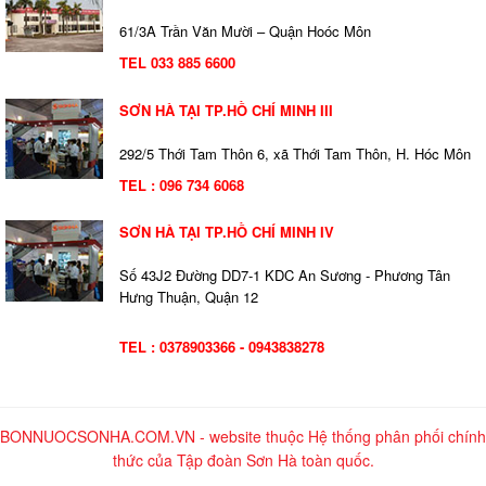
61/3A Trần Văn Mười – Quận Hoóc Môn
TEL 033 885 6600
SƠN HÀ TẠI TP.HỒ CHÍ MINH III
292/5 Thới Tam Thôn 6, xã Thới Tam Thôn, H. Hóc Môn
TEL : 096 734 6068
SƠN HÀ TẠI TP.HỒ CHÍ MINH IV
Số 43J2 Đường DD7-1 KDC An Sương - Phương Tân
Hưng Thuận, Quận 12
TEL : 0378903366 - 0943838278
BONNUOCSONHA.COM.VN - website thuộc Hệ thống phân phối chính
thức của Tập đoàn Sơn Hà toàn quốc.