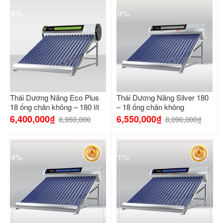
-28%
-19%
Thái Dương Năng Eco Plus
Thái Dương Năng Silver 180
18 ống chân không – 180 lít
– 18 ống chân không
6,400,000
₫
6,550,000
₫
8,950,000
8,090,000
₫
-24%
-21%