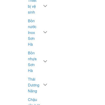
Thiết
bị vệ
sinh
Bồn
nước
Inox
Sơn
Hà
Bồn
nhựa
Sơn
Hà
Thái
Dương
Năng
Chậu