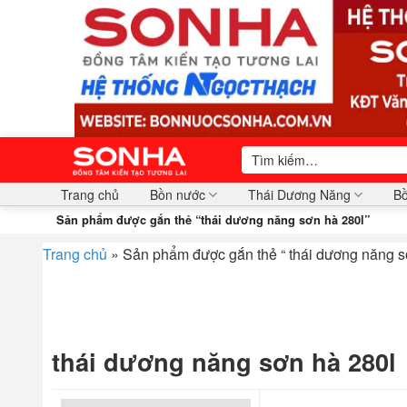
Bỏ
qua
nội
dung
Tìm
kiếm:
Trang chủ
Bồn nước
Thái Dương Năng
Bồ
Sản phẩm được gắn thẻ “thái dương năng sơn hà 280l”
Trang chủ
»
Sản phẩm được gắn thẻ “ thái dương năng s
thái dương năng sơn hà 280l