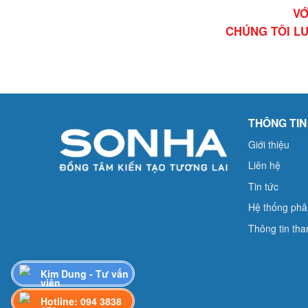
VỚ
CHÚNG TÔI LU
THÔNG TIN
Giới thiệu
Liên hệ
Tin tức
Hệ thống phâ
Thông tin tha
Kim Dung - Tư vấn
viên
Hotline: 094 3838