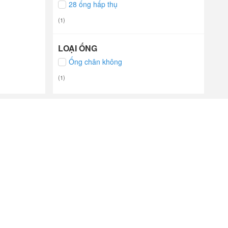
28 ống hấp thụ
(1)
LOẠI ỐNG
Ống chân không
(1)