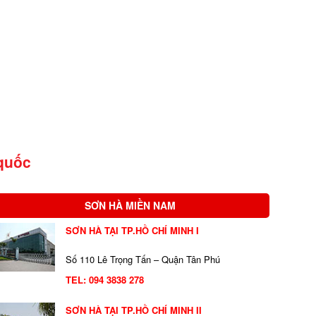
quốc
SƠN HÀ MIỀN NAM
SƠN HÀ TẠI TP.HỒ CHÍ MINH I
Số 110 Lê Trọng Tấn – Quận Tân Phú
TEL:
094 3838 278
SƠN HÀ TẠI TP.HỒ CHÍ MINH II