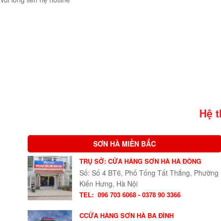
Hệ 
SƠN HÀ MIỀN BẮC
TRỤ SỞ: CỬA HÀNG SƠN HÀ HÀ ĐÔNG
Số: Số 4 BT6, Phố Tống Tất Thắng, Phường
Kiến Hưng, Hà Nội
TEL:
096 703 6068 - 0378 90 3366
CCỬA HÀNG SƠN HÀ BA ĐÌNH