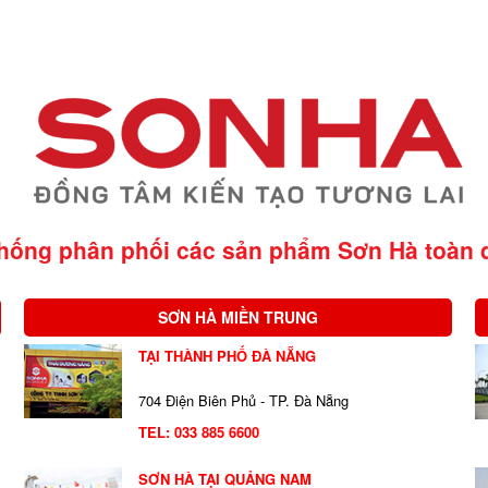
thống phân phối các sản phẩm Sơn Hà
toàn 
SƠN HÀ MIỀN TRUNG
TẠI THÀNH PHỐ ĐÀ NẴNG
704 Điện Biên Phủ - TP. Đà Nẵng
TEL:
033 885 6600
SƠN HÀ TẠI QUẢNG NAM