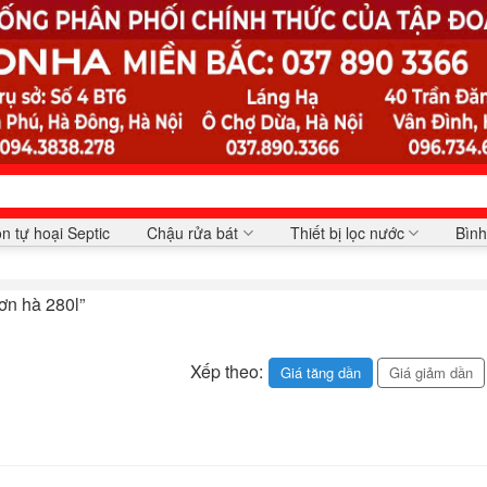
n tự hoại Septic
Chậu rửa bát
Thiết bị lọc nước
Bình
ơn hà 280l”
Xếp theo:
Giá tăng dần
Giá giảm dần