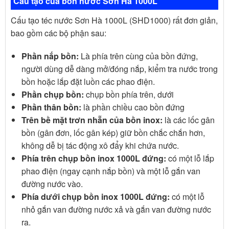
Cấu tạo của bồn nước Sơn Hà 1000L
Cấu tạo téc nước Sơn Hà 1000L (SHD1000) rất đơn giản,
bao gồm các bộ phận sau:
Phần nắp bồn:
Là phía trên cùng của bồn đứng,
người dùng dễ dàng mở/đóng nắp, kiểm tra nước trong
bồn hoặc lắp đặt luồn các phao điện.
Phần chụp bồn:
chụp bồn phía trên, dưới
Phần thân bồn:
là phần chiều cao bồn đứng
Trên bề mặt trơn nhẵn của bồn inox:
là các lốc gân
bồn (gân đơn, lốc gân kép) giữ bồn chắc chắn hơn,
không dễ bị tác động xô đẩy khi chứa nước.
Phía trên chụp bồn inox 1000L đứng:
có một lỗ lắp
phao điện (ngay cạnh nắp bồn) và một lỗ gắn van
đường nước vào.
Phía dưới chụp bồn inox 1000L đứng:
có một lỗ
nhỏ gắn van đường nước xả và gắn van đường nước
ra.