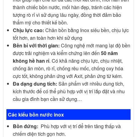
thành chiếc bồn nước, mối hàn đẹp, tránh các hiện
tượng rò rỉ vì sử dụng lâu ngày, đồng thời đảm bảo
thẩm mỹ cho thiết kế bồn.
Chịu lực cao:
Chân bồn bằng Inox siêu bền, chịu lực
tốt hơn, an toàn hơn khi sử dụng
Bền bỉ với thời gian:
Công nghệ mới mang lại độ bền
được trải nghiệm và kiểm chứng lên đến
50 năm
không hề han rỉ
. Có khả năng chịu lực, chịu nhiệt,
chống ăn mòn, rò rỉ, chống rêu mốc, chống oxy hóa
cực tốt, không phản ứng với Axit, phản ứng từ kém.
Đa dạng dung tích:
Sản phẩm với nhiều dung tích,
kích thước để có thể phù hợp với vị trí lắp đặt và nhu
cầu gia đình bạn cần sử dụng…
Các kiểu bồn nước inox
Bồn đứng:
Phù hợp với vị trí để trên tâng thấp và
chiếm diện tích gọn hơn.