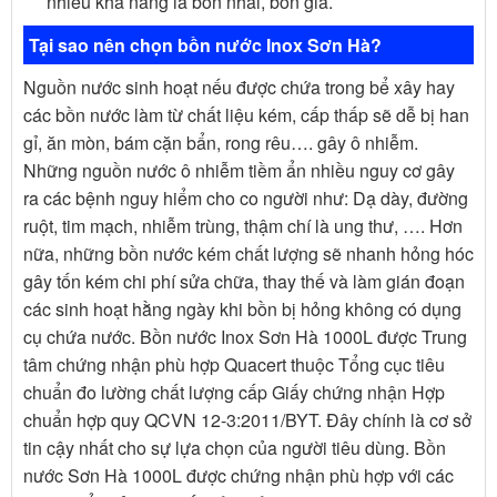
nhiều khả năng là bồn nhái, bồn giả.
Tại sao nên chọn bồn nước Inox Sơn Hà?
Nguồn nước sinh hoạt nếu được chứa trong bể xây hay
các bồn nước làm từ chất liệu kém, cấp thấp sẽ dễ bị han
gỉ, ăn mòn, bám cặn bẩn, rong rêu…. gây ô nhiễm.
Những nguồn nước ô nhiễm tiềm ẩn nhiều nguy cơ gây
ra các bệnh nguy hiểm cho co người như: Dạ dày, đường
ruột, tim mạch, nhiễm trùng, thậm chí là ung thư, …. Hơn
nữa, những bồn nước kém chất lượng sẽ nhanh hỏng hóc
gây tốn kém chi phí sửa chữa, thay thế và làm gián đoạn
các sinh hoạt hằng ngày khi bồn bị hỏng không có dụng
cụ chứa nước. Bồn nước Inox Sơn Hà 1000L được Trung
tâm chứng nhận phù hợp Quacert thuộc Tổng cục tiêu
chuẩn đo lường chất lượng cấp Giấy chứng nhận Hợp
chuẩn hợp quy QCVN 12-3:2011/BYT. Đây chính là cơ sở
tin cậy nhất cho sự lựa chọn của người tiêu dùng. Bồn
nước Sơn Hà 1000L được chứng nhận phù hợp với các