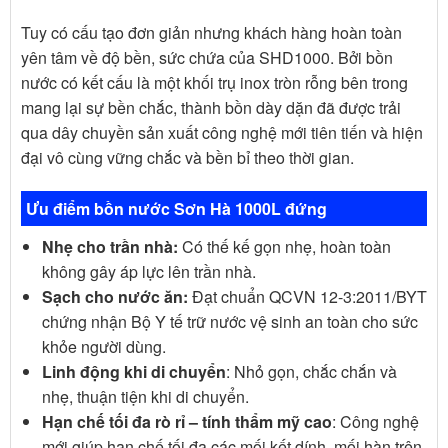
Tuy có cấu tạo đơn giản nhưng khách hàng hoàn toàn
yên tâm về độ bền, sức chứa của SHD1000. Bởi bồn
nước có kết cấu là một khối trụ inox tròn rỗng bên trong
mang lại sự bền chắc, thành bồn dày dặn đã được trải
qua dây chuyền sản xuất công nghệ mới tiên tiến và hiện
đại vô cùng vững chắc và bền bỉ theo thời gian.
Ưu điểm bồn nước Sơn Hà 1000L đứng
Nhẹ cho trần nhà:
Có thế kế gọn nhẹ, hoàn toàn
không gây áp lực lên trần nhà.
Sạch cho nước ăn:
Đạt chuẩn QCVN 12-3:2011/BYT
chứng nhận Bộ Y tế trữ nước vệ sinh an toàn cho sức
khỏe người dùng.
Linh động khi di chuyển
: Nhỏ gọn, chắc chắn và
nhẹ, thuận tiện khi di chuyển.
Hạn chế tối đa rò rỉ – tính thẩm mỹ cao
: Công nghệ
mới giúp hạn chế tối đa các mối kết dính, mối hàn trên