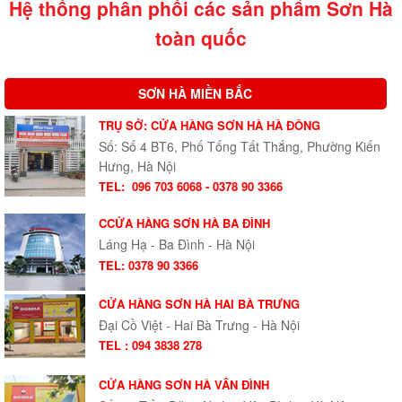
Hệ thống phân phối các sản phẩm Sơn Hà
toàn quốc
SƠN HÀ MIỀN BẮC
TRỤ SỞ: CỬA HÀNG SƠN HÀ HÀ ĐÔNG
Số: Số 4 BT6, Phố Tống Tất Thắng, Phường Kiến
Hưng, Hà Nội
TEL:
096 703 6068 - 0378 90 3366
CCỬA HÀNG SƠN HÀ BA ĐÌNH
Láng Hạ - Ba Đình - Hà Nội
TEL: 0378 90 3366
CỬA HÀNG SƠN HÀ HAI BÀ TRƯNG
Đại Cồ Việt - Hai Bà Trưng - Hà Nội
TEL : 094 3838 278
CỬA HÀNG SƠN HÀ VÂN ĐÌNH