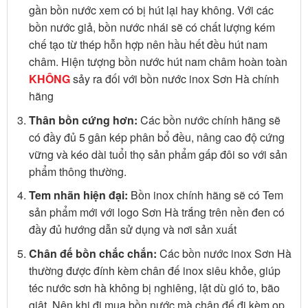
gần bồn nước xem có bị hút lại hay không. Với các
bồn nước giả, bồn nước nhái sẽ có chất lượng kém
chế tạo từ thép hỗn hợp nên hầu hết đều hút nam
châm. Hiện tượng bồn nước hút nam châm hoàn toàn
KHÔNG
sảy ra đối với bồn nước inox Sơn Hà chính
hãng
Thân bồn cứng hơn:
Các bồn nước chính hãng sẽ
có đầy đủ 5 gân kép phân bổ đều, nâng cao độ cứng
vững và kéo dài tuổi thọ sản phẩm gấp đôi so với sản
phẩm thông thường.
Tem nhãn hiện đại:
Bồn inox chính hãng sẽ có Tem
sản phẩm mới với logo Sơn Hà trắng trên nền đen có
đầy đủ hướng dẫn sử dụng và nơi sản xuất
Chân đế bồn chắc chắn:
Các bồn nước inox Sơn Hà
thường được đính kèm chân đế inox siêu khỏe, giúp
téc nước sơn hà không bị nghiêng, lật dù gió to, bão
giật. Nên khi đi mua bồn nước mà chân đế đi kèm ọp