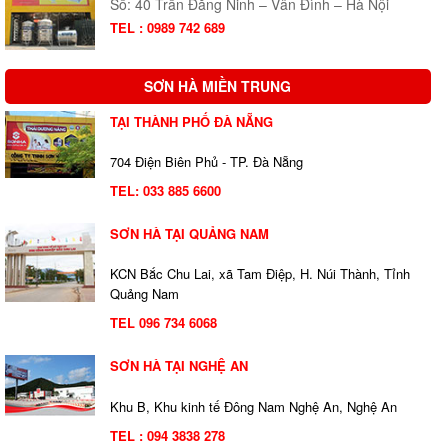
Số: 40 Trần Đăng Ninh – Vân Đình – Hà Nội
TEL : 0989 742 689
SƠN HÀ MIỀN TRUNG
TẠI THÀNH PHỐ ĐÀ NẴNG
704 Điện Biên Phủ - TP. Đà Nẵng
TEL:
033 885 6600
SƠN HÀ TẠI QUẢNG NAM
KCN Bắc Chu Lai, xã Tam Điệp, H. Núi Thành, Tỉnh
Quảng Nam
TEL 096 734 6068
SƠN HÀ TẠI NGHỆ AN
Khu B, Khu kinh tế Đông Nam Nghệ An, Nghệ An
TEL : 094 3838 278