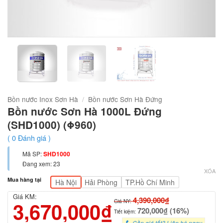
Bồn nước Inox Sơn Hà
/
Bồn nước Sơn Hà Đứng
Bồn nước Sơn Hà 1000L Đứng
(SHD1000) (Φ960)
(
0
Đánh giá )
Mã SP:
SHD1000
Đang xem: 23
XÓA
Mua hàng tại
Hà Nội
Hải Phòng
TP.Hồ Chí Minh
Giá KM:
4,390,000₫
3,670,000₫
Giá NY:
720,000₫ (16%)
Tiết kiệm:
Cần giá tốt? Liên hệ ngay