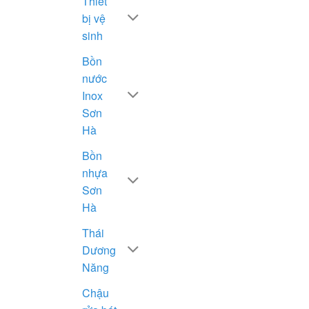
Thiết
bị vệ
sinh
Bồn
nước
Inox
Sơn
Hà
Bồn
nhựa
Sơn
Hà
Thái
Dương
Năng
Chậu