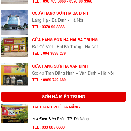
TEL:
096 703 6068 - 0378 90 3366
CCỬA HÀNG SƠN HÀ BA ĐÌNH
Láng Hạ - Ba Đình - Hà Nội
TEL: 0378 90 3366
CỬA HÀNG SƠN HÀ HAI BÀ TRƯNG
Đại Cồ Việt - Hai Bà Trưng - Hà Nội
TEL : 094 3838 278
CỬA HÀNG SƠN HÀ VÂN ĐÌNH
Số: 40 Trần Đăng Ninh – Vân Đình – Hà Nội
TEL : 0989 742 689
SƠN HÀ MIỀN TRUNG
TẠI THÀNH PHỐ ĐÀ NẴNG
704 Điện Biên Phủ - TP. Đà Nẵng
TEL:
033 885 6600