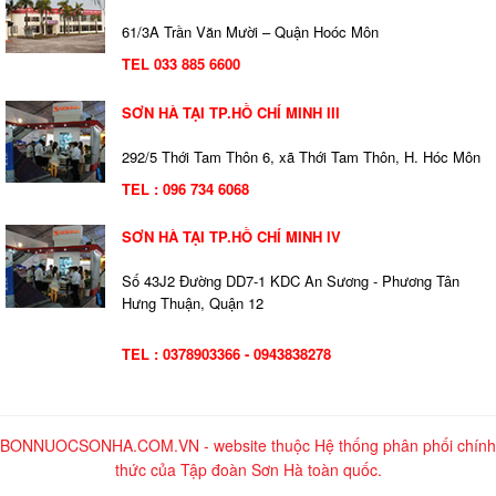
61/3A Trần Văn Mười – Quận Hoóc Môn
TEL 033 885 6600
SƠN HÀ TẠI TP.HỒ CHÍ MINH III
292/5 Thới Tam Thôn 6, xã Thới Tam Thôn, H. Hóc Môn
TEL : 096 734 6068
SƠN HÀ TẠI TP.HỒ CHÍ MINH IV
Số 43J2 Đường DD7-1 KDC An Sương - Phương Tân
Hưng Thuận, Quận 12
TEL : 0378903366 - 0943838278
BONNUOCSONHA.COM.VN - website thuộc Hệ thống phân phối chính
thức của Tập đoàn Sơn Hà toàn quốc.