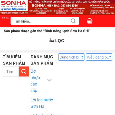
Bỏ
qua
nội
Tìm
kiếm:
dung
Sản phẩm được gắn thẻ “Bình nóng lạnh Sơn Hà SHi”
LỌC
TÌM KIẾM
DANH MỤC
Dung tích bình
Kiểu dáng bình
SẢN PHẨM
SẢN PHẨM
Tìm
Bơ
kiếm:
nhựa
cao
cấp
Lõi lọc nước
Sơn Hà