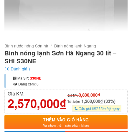
Bình nước nóng Sơn hà
/
Bình nóng lạnh Ngang
Bình nóng lạnh Sơn Hà Ngang 30 lít –
SHi S30NE
(
0
Đánh giá )
Mã SP:
S30NE
Đang xem: 6
Giá KM:
3,830,000₫
Giá NY:
2,570,000₫
1,260,000₫ (33%)
Tiết kiệm:
Cần giá tốt? Liên hệ ngay
THÊM VÀO GIỎ HÀNG
Và chọn thêm sản phẩm khác