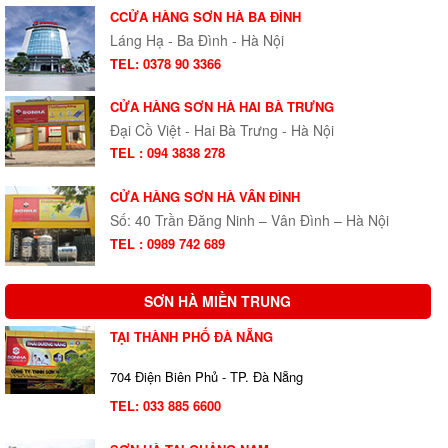
CCỬA HÀNG SƠN HÀ BA ĐÌNH
Láng Hạ - Ba Đình - Hà Nội
TEL: 0378 90 3366
CỬA HÀNG SƠN HÀ HAI BÀ TRƯNG
Đại Cồ Việt - Hai Bà Trưng - Hà Nội
TEL : 094 3838 278
CỬA HÀNG SƠN HÀ VÂN ĐÌNH
Số: 40 Trần Đăng Ninh – Vân Đình – Hà Nội
TEL : 0989 742 689
SƠN HÀ MIỀN TRUNG
TẠI THÀNH PHỐ ĐÀ NẴNG
704 Điện Biên Phủ - TP. Đà Nẵng
TEL:
033 885 6600