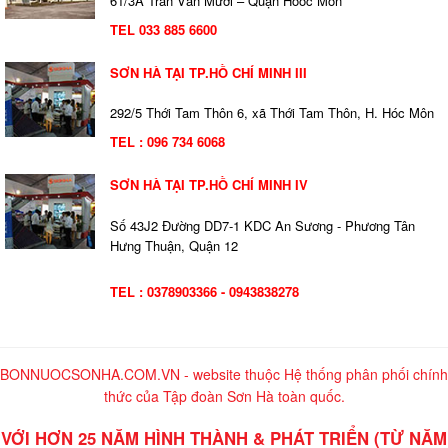
61/3A Trần Văn Mười – Quận Hoóc Môn
TEL 033 885 6600
SƠN HÀ TẠI TP.HỒ CHÍ MINH III
292/5 Thới Tam Thôn 6, xã Thới Tam Thôn, H. Hóc Môn
TEL : 096 734 6068
SƠN HÀ TẠI TP.HỒ CHÍ MINH IV
Số 43J2 Đường DD7-1 KDC An Sương - Phương Tân
Hưng Thuận, Quận 12
TEL : 0378903366 - 0943838278
BONNUOCSONHA.COM.VN - website thuộc Hệ thống phân phối chính
thức của Tập đoàn Sơn Hà toàn quốc.
VỚI HƠN 25 NĂM HÌNH THÀNH & PHÁT TRIỂN (TỪ NĂM