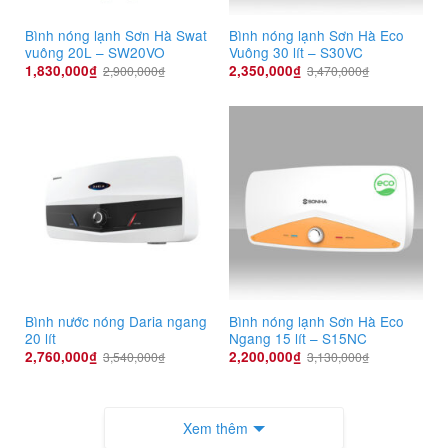
Bình nóng lạnh Sơn Hà Swat
Bình nóng lạnh Sơn Hà Eco
vuông 20L – SW20VO
Vuông 30 lít – S30VC
1,830,000
₫
2,350,000
₫
2,900,000
₫
3,470,000
₫
Bình nước nóng Daria ngang
Bình nóng lạnh Sơn Hà Eco
20 lít
Ngang 15 lít – S15NC
2,760,000
₫
2,200,000
₫
3,540,000
₫
3,130,000
₫
Xem thêm