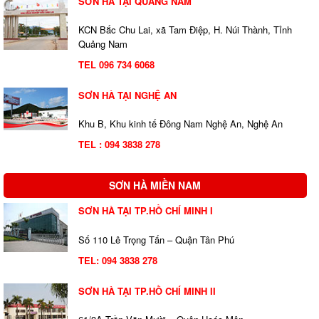
SƠN HÀ TẠI QUẢNG NAM
KCN Bắc Chu Lai, xã Tam Điệp, H. Núi Thành, Tỉnh
Quảng Nam
TEL 096 734 6068
SƠN HÀ TẠI NGHỆ AN
Khu B, Khu kinh tế Đông Nam Nghệ An, Nghệ An
TEL : 094 3838 278
SƠN HÀ MIỀN NAM
SƠN HÀ TẠI TP.HỒ CHÍ MINH I
Số 110 Lê Trọng Tấn – Quận Tân Phú
TEL:
094 3838 278
SƠN HÀ TẠI TP.HỒ CHÍ MINH II