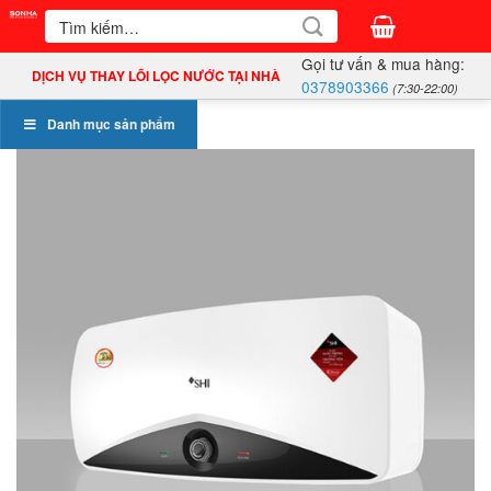
Bỏ
Tìm
kiếm:
qua
Gọi tư vấn & mua hàng:
nội
DỊCH VỤ THAY LÕI LỌC NƯỚC TẠI NHÀ
0378903366
(7:30-22:00)
dung
Danh mục sản phẩm