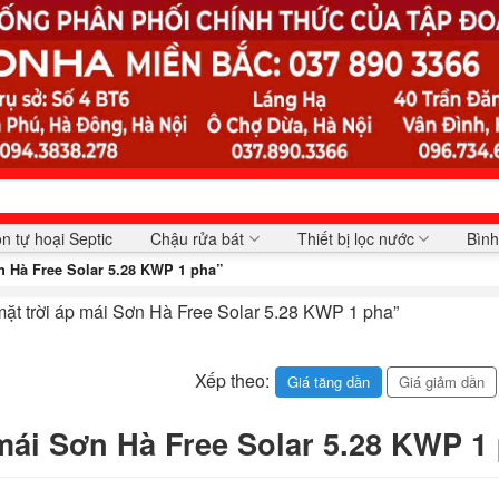
n tự hoại Septic
Chậu rửa bát
Thiết bị lọc nước
Bình
n Hà Free Solar 5.28 KWP 1 pha”
ặt trời áp mái Sơn Hà Free Solar 5.28 KWP 1 pha”
Xếp theo:
Giá tăng dần
Giá giảm dần
mái Sơn Hà Free Solar 5.28 KWP 1