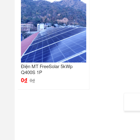
Điện MT FreeSolar 5kWp
Q400S 1P
0
₫
0
₫