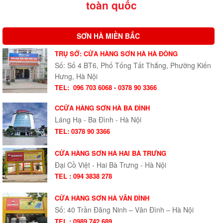
toàn quốc
SƠN HÀ MIỀN BẮC
TRỤ SỞ: CỬA HÀNG SƠN HÀ HÀ ĐÔNG
Số: Số 4 BT6, Phố Tống Tất Thắng, Phường Kiến
Hưng, Hà Nội
TEL:
096 703 6068 - 0378 90 3366
CCỬA HÀNG SƠN HÀ BA ĐÌNH
Láng Hạ - Ba Đình - Hà Nội
TEL: 0378 90 3366
CỬA HÀNG SƠN HÀ HAI BÀ TRƯNG
Đại Cồ Việt - Hai Bà Trưng - Hà Nội
TEL : 094 3838 278
CỬA HÀNG SƠN HÀ VÂN ĐÌNH
Số: 40 Trần Đăng Ninh – Vân Đình – Hà Nội
TEL : 0989 742 689