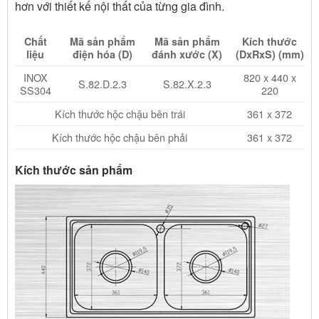
hơn với thiết kế nội thất của từng gia đình.
Chất
Mã sản phẩm
Mã sản phẩm
Kích thước
liệu
điện hóa (D)
đánh xước (X)
(DxRxS) (mm)
INOX
820 x 440 x
S.82.D.2.3
S.82.X.2.3
SS304
220
Kích thước hộc chậu bên trái
361 x 372
Kích thước hộc chậu bên phải
361 x 372
Kích thước sản phẩm