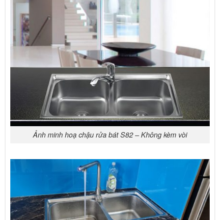
Ảnh minh hoạ chậu rửa bát S82 – Không kèm vòi