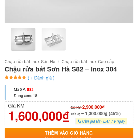
Chậu rửa bát Inox Sơn Hà
/
Chậu rửa bát Inox Cao cấp
Chậu rửa bát Sơn Hà S82 – Inox 304
(
1
Đánh giá )
5
1
trên 5
dựa trên
Mã SP:
S82
đánh giá
Đang xem: 18
Giá KM:
2,900,000₫
Giá NY:
1,600,000₫
1,300,000₫ (45%)
Tiết kiệm:
Cần giá tốt? Liên hệ ngay
THÊM VÀO GIỎ HÀNG