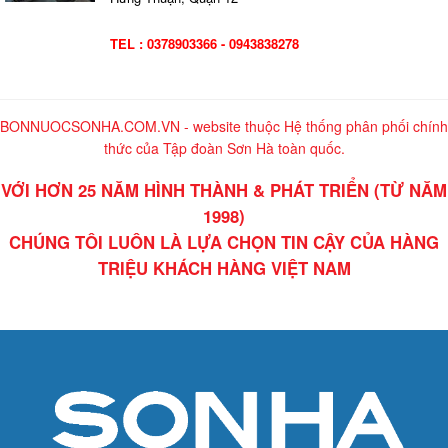
TEL : 0378903366 - 0943838278
BONNUOCSONHA.COM.VN - website thuộc Hệ thống phân phối chính
thức của Tập đoàn Sơn Hà toàn quốc.
VỚI HƠN 25 NĂM HÌNH THÀNH & PHÁT TRIỂN (TỪ NĂM
1998)
CHÚNG TÔI LUÔN LÀ LỰA CHỌN TIN CẬY CỦA HÀNG
TRIỆU KHÁCH HÀNG VIỆT NAM