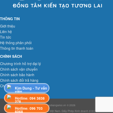
THÔNG TIN
Giới thiệu
Liên hệ
Tin tức
Hệ thống phân phối
Thông tin thanh toán
CHÍNH SÁCH
Chương trình hỗ trợ đại lý
Chính sách vận chuyển
Chính sách bảo hành
Chính sách đổi trả hàng
Chính sách bảo mật
Kim Dung - Tư vấn
viên
Hotline: 094 3838
278
Maylocnuockangaroo.vn © 2026
Hotline: 096 703
6068
Công ty TNHH Công nghệ Sakura Việt Nam- Giấy Phép Kinh doanh 0101483184