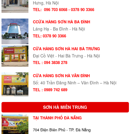
Hưng, Hà Nội
TEL:
096 703 6068 - 0378 90 3366
CCỬA HÀNG SƠN HÀ BA ĐÌNH
Láng Hạ - Ba Đình - Hà Nội
TEL: 0378 90 3366
CỬA HÀNG SƠN HÀ HAI BÀ TRƯNG
Đại Cồ Việt - Hai Bà Trưng - Hà Nội
TEL : 094 3838 278
CỬA HÀNG SƠN HÀ VÂN ĐÌNH
Số: 40 Trần Đăng Ninh – Vân Đình – Hà Nội
TEL : 0989 742 689
SƠN HÀ MIỀN TRUNG
TẠI THÀNH PHỐ ĐÀ NẴNG
704 Điện Biên Phủ - TP. Đà Nẵng