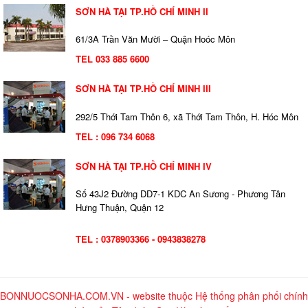
SƠN HÀ TẠI TP.HỒ CHÍ MINH II
61/3A Trần Văn Mười – Quận Hoóc Môn
TEL 033 885 6600
SƠN HÀ TẠI TP.HỒ CHÍ MINH III
292/5 Thới Tam Thôn 6, xã Thới Tam Thôn, H. Hóc Môn
TEL : 096 734 6068
SƠN HÀ TẠI TP.HỒ CHÍ MINH IV
Số 43J2 Đường DD7-1 KDC An Sương - Phương Tân
Hưng Thuận, Quận 12
TEL : 0378903366 - 0943838278
BONNUOCSONHA.COM.VN - website thuộc Hệ thống phân phối chính