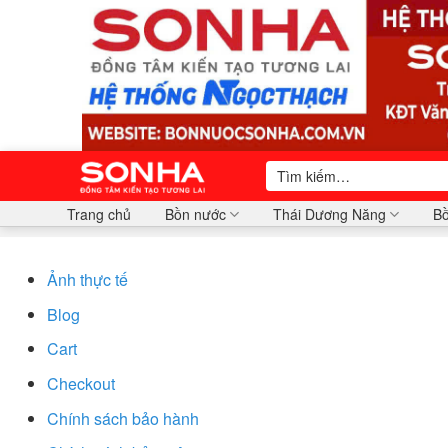
Bỏ
qua
nội
dung
Tìm
kiếm:
Trang chủ
Bồn nước
Thái Dương Năng
Bồ
Ảnh thực tế
Blog
Cart
Checkout
Chính sách bảo hành