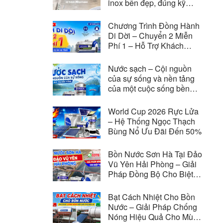
inox bền đẹp, đúng kỹ
thuật
Chương Trình Đồng Hành
Di Dời – Chuyển 2 Miễn
Phí 1 – Hỗ Trợ Khách
Hàng Di Dời Vì Các Dự
Án Hạ Tầng
Nước sạch – Cội nguồn
của sự sống và nền tảng
của một cuộc sống bền
vững
World Cup 2026 Rực Lửa
– Hệ Thống Ngọc Thạch
Bùng Nổ Ưu Đãi Đến 50%
Bồn Nước Sơn Hà Tại Đảo
Vũ Yên Hải Phòng – Giải
Pháp Đồng Bộ Cho Biệt
Thự Vinhomes Royal
Island
Bạt Cách Nhiệt Cho Bồn
Nước – Giải Pháp Chống
Nóng Hiệu Quả Cho Mùa