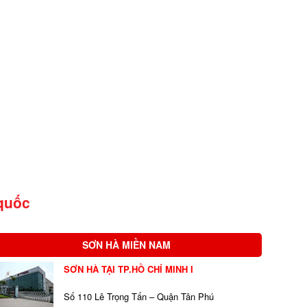
quốc
SƠN HÀ MIỀN NAM
SƠN HÀ TẠI TP.HỒ CHÍ MINH I
Số 110 Lê Trọng Tấn – Quận Tân Phú