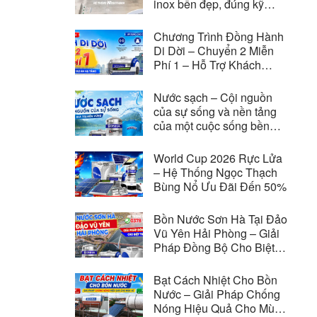
inox bền đẹp, đúng kỹ
thuật
Chương Trình Đồng Hành
Di Dời – Chuyển 2 Miễn
Phí 1 – Hỗ Trợ Khách
Hàng Di Dời Vì Các Dự
Án Hạ Tầng
Nước sạch – Cội nguồn
của sự sống và nền tảng
của một cuộc sống bền
vững
World Cup 2026 Rực Lửa
– Hệ Thống Ngọc Thạch
Bùng Nổ Ưu Đãi Đến 50%
Bồn Nước Sơn Hà Tại Đảo
Vũ Yên Hải Phòng – Giải
Pháp Đồng Bộ Cho Biệt
Thự Vinhomes Royal
Island
Bạt Cách Nhiệt Cho Bồn
Nước – Giải Pháp Chống
Nóng Hiệu Quả Cho Mùa