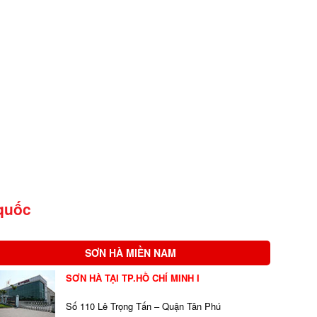
quốc
SƠN HÀ MIỀN NAM
SƠN HÀ TẠI TP.HỒ CHÍ MINH I
Số 110 Lê Trọng Tấn – Quận Tân Phú