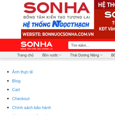
Bỏ
qua
nội
dung
Tìm
kiếm:
Trang chủ
Bồn nước
Thái Dương Năng
Bồ
Ảnh thực tế
Blog
Cart
Checkout
Chính sách bảo hành