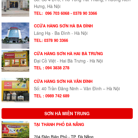
Hưng, Hà Nội
TEL:
096 703 6068 - 0378 90 3366
CCỬA HÀNG SƠN HÀ BA ĐÌNH
Láng Hạ - Ba Đình - Hà Nội
TEL: 0378 90 3366
CỬA HÀNG SƠN HÀ HAI BÀ TRƯNG
Đại Cồ Việt - Hai Bà Trưng - Hà Nội
TEL : 094 3838 278
CỬA HÀNG SƠN HÀ VÂN ĐÌNH
Số: 40 Trần Đăng Ninh – Vân Đình – Hà Nội
TEL : 0989 742 689
SƠN HÀ MIỀN TRUNG
TẠI THÀNH PHỐ ĐÀ NẴNG
704 Điện Biên Phủ - TP. Đà Nẵng