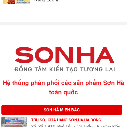
Hệ thống phân phối các sản phẩm Sơn Hà
toàn quốc
SƠN HÀ MIỀN BẮC
TRỤ SỞ: CỬA HÀNG SƠN HÀ HÀ ĐÔNG
Số: Số 4 BT6, Phố Tống Tất Thắng, Phường Kiến