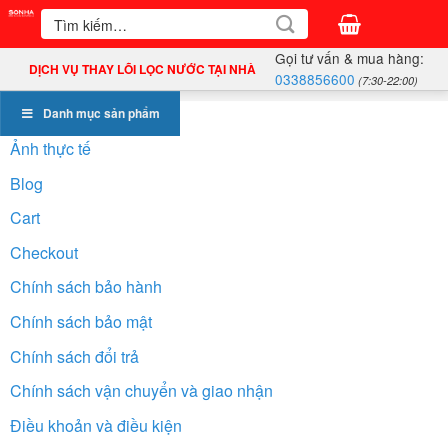
Bỏ
Tìm
kiếm:
qua
Gọi tư vấn & mua hàng:
nội
DỊCH VỤ THAY LÕI LỌC NƯỚC TẠI NHÀ
0338856600
(7:30-22:00)
dung
Danh mục sản phẩm
Ảnh thực tế
Blog
Cart
Checkout
Chính sách bảo hành
Chính sách bảo mật
Chính sách đổi trả
Chính sách vận chuyển và giao nhận
Điều khoản và điều kiện