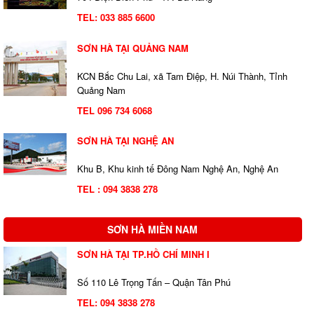
TEL:
033 885 6600
SƠN HÀ TẠI QUẢNG NAM
KCN Bắc Chu Lai, xã Tam Điệp, H. Núi Thành, Tỉnh
Quảng Nam
TEL 096 734 6068
SƠN HÀ TẠI NGHỆ AN
Khu B, Khu kinh tế Đông Nam Nghệ An, Nghệ An
TEL : 094 3838 278
SƠN HÀ MIỀN NAM
SƠN HÀ TẠI TP.HỒ CHÍ MINH I
Số 110 Lê Trọng Tấn – Quận Tân Phú
TEL:
094 3838 278