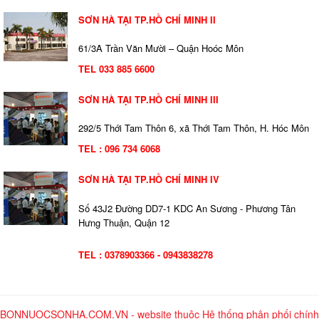
SƠN HÀ TẠI TP.HỒ CHÍ MINH II
61/3A Trần Văn Mười – Quận Hoóc Môn
TEL 033 885 6600
SƠN HÀ TẠI TP.HỒ CHÍ MINH III
292/5 Thới Tam Thôn 6, xã Thới Tam Thôn, H. Hóc Môn
TEL : 096 734 6068
SƠN HÀ TẠI TP.HỒ CHÍ MINH IV
Số 43J2 Đường DD7-1 KDC An Sương - Phương Tân
Hưng Thuận, Quận 12
TEL : 0378903366 - 0943838278
BONNUOCSONHA.COM.VN - website thuộc Hệ thống phân phối chính