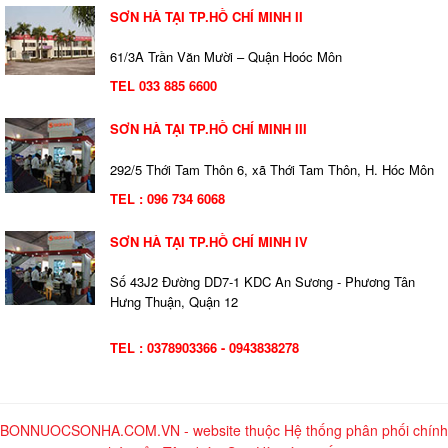
SƠN HÀ TẠI TP.HỒ CHÍ MINH II
61/3A Trần Văn Mười – Quận Hoóc Môn
TEL 033 885 6600
SƠN HÀ TẠI TP.HỒ CHÍ MINH III
292/5 Thới Tam Thôn 6, xã Thới Tam Thôn, H. Hóc Môn
TEL : 096 734 6068
SƠN HÀ TẠI TP.HỒ CHÍ MINH IV
Số 43J2 Đường DD7-1 KDC An Sương - Phương Tân
Hưng Thuận, Quận 12
TEL : 0378903366 - 0943838278
BONNUOCSONHA.COM.VN - website thuộc Hệ thống phân phối chính