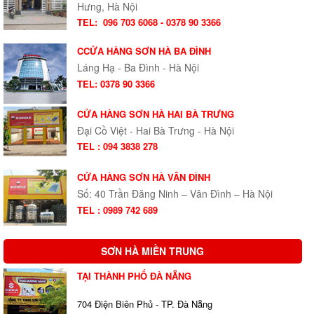
Hưng, Hà Nội
TEL:
096 703 6068 - 0378 90 3366
CCỬA HÀNG SƠN HÀ BA ĐÌNH
Láng Hạ - Ba Đình - Hà Nội
TEL: 0378 90 3366
CỬA HÀNG SƠN HÀ HAI BÀ TRƯNG
Đại Cồ Việt - Hai Bà Trưng - Hà Nội
TEL : 094 3838 278
CỬA HÀNG SƠN HÀ VÂN ĐÌNH
Số: 40 Trần Đăng Ninh – Vân Đình – Hà Nội
TEL : 0989 742 689
SƠN HÀ MIỀN TRUNG
TẠI THÀNH PHỐ ĐÀ NẴNG
704 Điện Biên Phủ - TP. Đà Nẵng