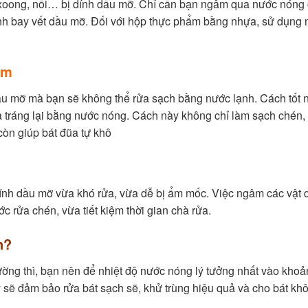
oong, nồi… bị dính dầu mỡ. Chỉ cần bạn ngâm qua nước nóng c
đánh bay vết dầu mỡ. Đối với hộp thực phẩm bằng nhựa, sử dụng
ẩm
ầu mỡ mà bạn sẽ không thể rửa sạch bằng nước lạnh. Cách tốt n
tráng lại bằng nước nóng. Cách này không chỉ làm sạch chén,
còn giúp bát đũa tự khô
 dính dầu mỡ vừa khó rửa, vừa dễ bị ẩm mốc. Việc ngâm các vật
 rửa chén, vừa tiết kiệm thời gian chà rửa.
n?
ường thì, bạn nên để nhiệt độ nước nóng lý tưởng nhất vào kho
 sẽ đảm bảo rửa bát sạch sẽ, khử trùng hiệu quả và cho bát khô