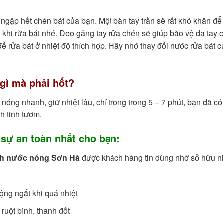
gập hết chén bát của bạn. Một bàn tay trần sẽ rất khó khăn để 
 khi rửa bát nhé. Đeo găng tay rửa chén sẽ giúp bảo vệ da tay 
 rửa bát ở nhiệt độ thích hợp. Hãy nhớ thay đổi nước rửa bát 
gì mà phải hốt?
óng nhanh, giữ nhiệt lâu, chỉ trong trong 5 – 7 phút, bạn đã c
h tinh tươm.
sự an toàn nhất cho bạn:
nh nước nóng Sơn Hà
được khách hàng tin dùng nhờ sở hữu 
ộng ngắt khi quá nhiệt
uột bình, thanh đốt