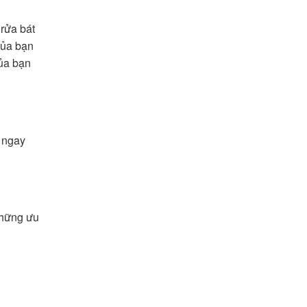
rửa bát
của bạn
của bạn
ó ngay
những ưu