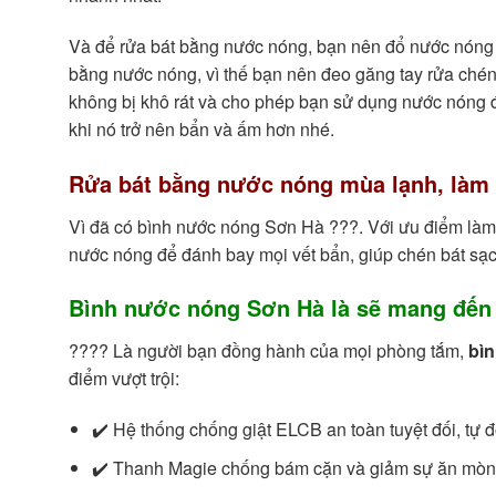
Và để rửa bát bằng nước nóng, bạn nên đổ nước nóng n
bằng nước nóng, vì thế bạn nên đeo găng tay rửa chén
không bị khô rát và cho phép bạn sử dụng nước nóng để
khi nó trở nên bẩn và ấm hơn nhé.
Rửa bát bằng nước nóng mùa lạnh, làm 
Vì đã có bình nước nóng Sơn Hà ???. Với ưu điểm làm n
nước nóng để đánh bay mọi vết bẩn, giúp chén bát sạc
Bình nước nóng Sơn Hà là sẽ mang đến 
???? Là người bạn đồng hành của mọi phòng tắm,
bì
điểm vượt trội:
✔️ Hệ thống chống giật ELCB an toàn tuyệt đối, tự đ
✔️ Thanh Magie chống bám cặn và giảm sự ăn mòn r