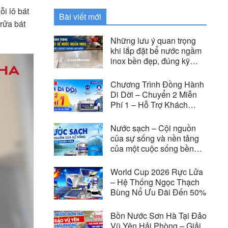
i lô bát
Bài viết mới
rửa bát
Những lưu ý quan trọng
khi lắp đặt bể nước ngầm
inox bền đẹp, đúng kỹ
thuật
Chương Trình Đồng Hành
Di Dời – Chuyển 2 Miễn
Phí 1 – Hỗ Trợ Khách
Hàng Di Dời Vì Các Dự
Án Hạ Tầng
Nước sạch – Cội nguồn
của sự sống và nền tảng
của một cuộc sống bền
vững
World Cup 2026 Rực Lửa
– Hệ Thống Ngọc Thạch
Bùng Nổ Ưu Đãi Đến 50%
Bồn Nước Sơn Hà Tại Đảo
Vũ Yên Hải Phòng – Giải