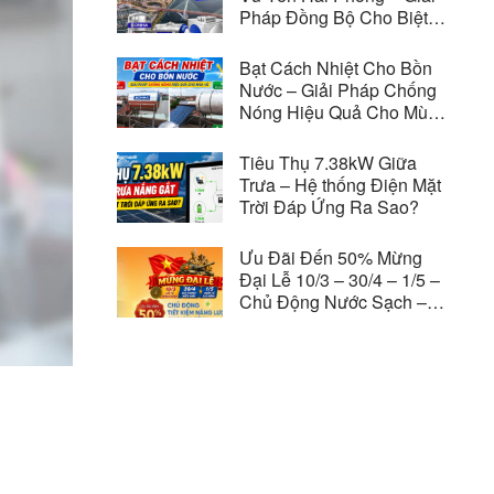
Pháp Đồng Bộ Cho Biệt
Thự Vinhomes Royal
Island
Bạt Cách Nhiệt Cho Bồn
Nước – Giải Pháp Chống
Nóng Hiệu Quả Cho Mùa
Hè
Tiêu Thụ 7.38kW Giữa
Trưa – Hệ thống Điện Mặt
Trời Đáp Ứng Ra Sao?
Ưu Đãi Đến 50% Mừng
Đại Lễ 10/3 – 30/4 – 1/5 –
Chủ Động Nước Sạch –
Tiết Kiệm Năng Lượng