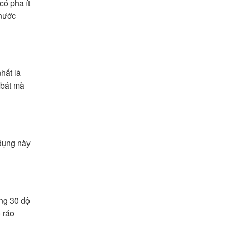
ó pha ít
 nước
hất là
 bát mà
 dụng này
ảng 30 độ
 ráo