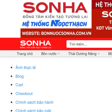
Bỏ
qua
nội
dung
Tìm
kiếm:
Trang chủ
Bồn nước
Thái Dương Năng
Bồ
Ảnh thực tế
Blog
Cart
Checkout
Chính sách bảo hành
Chính sách bảo mật