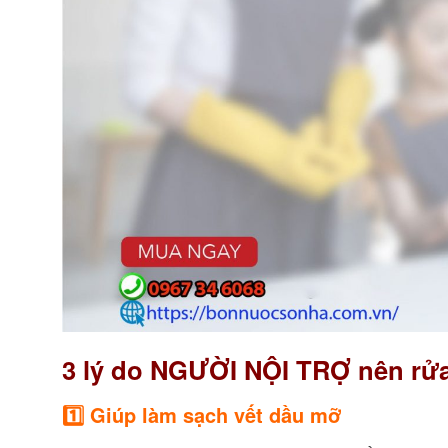
3 lý do NGƯỜI NỘI TRỢ nên rử
1️⃣ Giúp làm sạch vết dầu mỡ