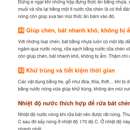
Đừng e ngại khi những hộp đựng thức ăn bằng nhựa, x
muối và rửa lại bằng một ít nước rửa chén là có thể 
nóng còn giúp xua tan mùi thức ăn bám vào đó.
2️⃣ Giúp chén, bát nhanh khô, không bị 
Với những loại chén, bát bằng nhựa luôn có một lớp d
ngâm qua nước nóng, rửa sạch bằng nước rửa chén và 
còn giúp chén, bát nhanh khô, không bị ẩm. Thậm chí 
3️⃣ Khử trùng và tiết kiệm thời gian
Các vật dụng bằng tre, gỗ như đũa, thìa, thớt… khi bị
bằng nước nóng vừa giúp khử trùng, không ám mùi nước
Nhiệt độ nước thích hợp để rửa bát ché
Nhiệt độ nước nóng khi rửa bát nên được rất nóng. Th
C sau đó sấy nóng ở nhiệt độ 170 độ C. Ở nhiệt độ này
nhanh nhất.