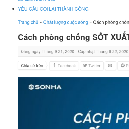
YÊU CẦU GỌI LẠI THÀNH CÔNG
Trang chủ
»
Chất lượng cuộc sống
»
Cách phòng chố
Cách phòng chống SỐT XUẤ
Đăng ngày
Tháng 9 21, 2020
- Cập nhật
Tháng 9 22, 2020
Chia sẻ trên