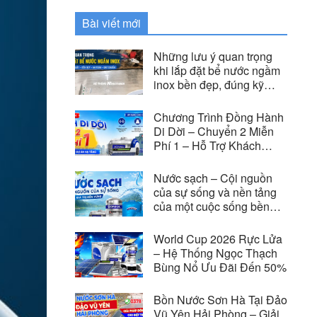
Bài viết mới
Những lưu ý quan trọng
khi lắp đặt bể nước ngầm
inox bền đẹp, đúng kỹ
thuật
Chương Trình Đồng Hành
Di Dời – Chuyển 2 Miễn
Phí 1 – Hỗ Trợ Khách
Hàng Di Dời Vì Các Dự
Án Hạ Tầng
Nước sạch – Cội nguồn
của sự sống và nền tảng
của một cuộc sống bền
vững
World Cup 2026 Rực Lửa
– Hệ Thống Ngọc Thạch
Bùng Nổ Ưu Đãi Đến 50%
Bồn Nước Sơn Hà Tại Đảo
Vũ Yên Hải Phòng – Giải