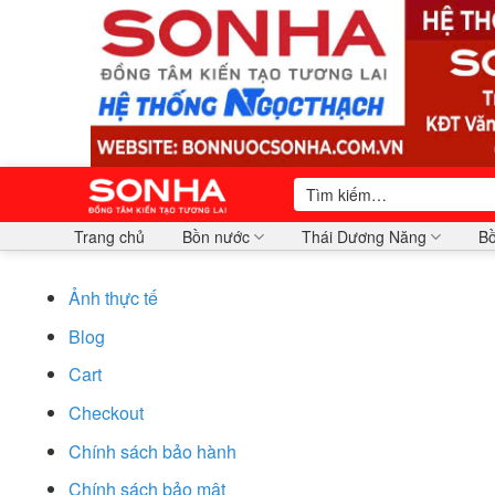
Bỏ
qua
nội
dung
Tìm
kiếm:
Trang chủ
Bồn nước
Thái Dương Năng
Bồ
Ảnh thực tế
Blog
Cart
Checkout
Chính sách bảo hành
Chính sách bảo mật