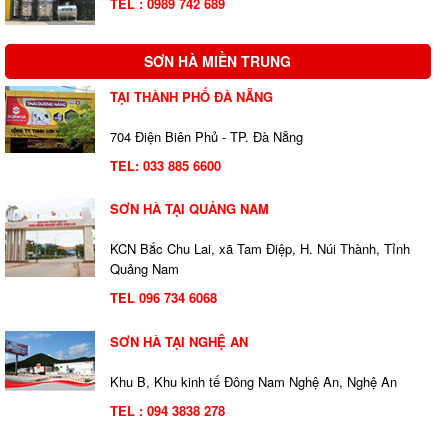
TEL : 0989 742 689
SƠN HÀ MIỀN TRUNG
TẠI THÀNH PHỐ ĐÀ NẴNG
704 Điện Biên Phủ - TP. Đà Nẵng
TEL:
033 885 6600
SƠN HÀ TẠI QUẢNG NAM
KCN Bắc Chu Lai, xã Tam Điệp, H. Núi Thành, Tỉnh
Quảng Nam
TEL 096 734 6068
SƠN HÀ TẠI NGHỆ AN
Khu B, Khu kinh tế Đông Nam Nghệ An, Nghệ An
TEL : 094 3838 278