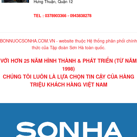
Hưng Thuận, Quận 12
TEL : 0378903366 - 0943838278
BONNUOCSONHA.COM.VN - website thuộc Hệ thống phân phối chính
thức của Tập đoàn Sơn Hà toàn quốc.
VỚI HƠN 25 NĂM HÌNH THÀNH & PHÁT TRIỂN (TỪ NĂM
1998)
CHÚNG TÔI LUÔN LÀ LỰA CHỌN TIN CẬY CỦA HÀNG
TRIỆU KHÁCH HÀNG VIỆT NAM