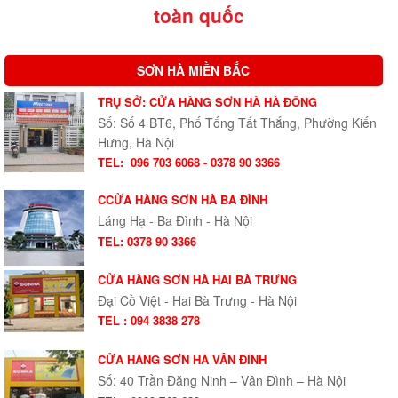
toàn quốc
SƠN HÀ MIỀN BẮC
TRỤ SỞ: CỬA HÀNG SƠN HÀ HÀ ĐÔNG
Số: Số 4 BT6, Phố Tống Tất Thắng, Phường Kiến
Hưng, Hà Nội
TEL:
096 703 6068 - 0378 90 3366
CCỬA HÀNG SƠN HÀ BA ĐÌNH
Láng Hạ - Ba Đình - Hà Nội
TEL: 0378 90 3366
CỬA HÀNG SƠN HÀ HAI BÀ TRƯNG
Đại Cồ Việt - Hai Bà Trưng - Hà Nội
TEL : 094 3838 278
CỬA HÀNG SƠN HÀ VÂN ĐÌNH
Số: 40 Trần Đăng Ninh – Vân Đình – Hà Nội