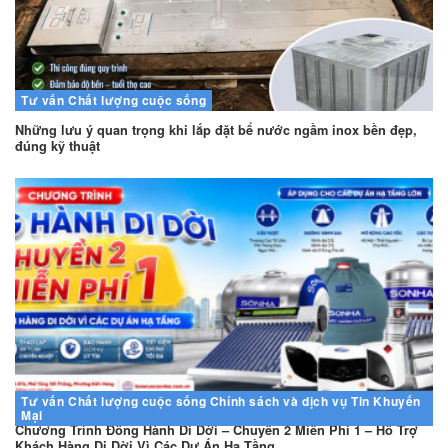
Tư vấn
Chất lượng cuộc sống
Những lưu ý quan trọng khi lắp đặt bể nước ngầm inox bền đẹp,
đúng kỹ thuật
Tư vấn
Chất lượng cuộc sống
Chính sách và dịch vụ
Tin Khuyến
Mại
Chương Trình Đồng Hành Di Dời – Chuyển 2 Miễn Phí 1 – Hỗ Trợ
Khách Hàng Di Dời Vì Các Dự Án Hạ Tầng