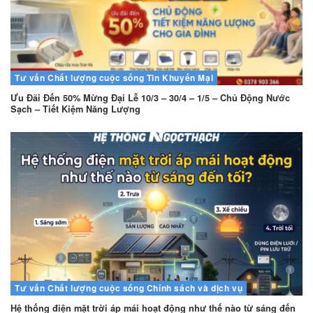
Tư vấn
Chất lượng cuộc sống
Tin Khuyến Mại
Ưu Đãi Đến 50% Mừng Đại Lễ 10/3 – 30/4 – 1/5 – Chủ Động Nước
Sạch – Tiết Kiệm Năng Lượng
Tư vấn
Chất lượng cuộc sống
Chính sách và dịch vụ
Hệ thống điện mặt trời áp mái hoạt động như thế nào từ sáng đến