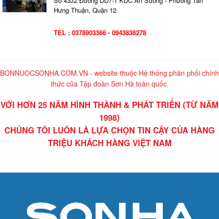
Số 43J2 Đường DD7-1 KDC An Sương - Phương Tân
Hưng Thuận, Quận 12
TEL : 0378903366 - 0943838278
BONNUOCSONHA.COM.VN - website thuộc Hệ thống phân phối chính
thức của Tập đoàn Sơn Hà toàn quốc.
VỚI HƠN 25 NĂM HÌNH THÀNH & PHÁT TRIỂN (TỪ NĂM
1998)
CHÚNG TÔI LUÔN LÀ LỰA CHỌN TIN CẬY CỦA HÀNG
TRIỆU KHÁCH HÀNG VIỆT NAM