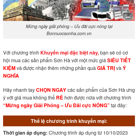
Mừng ngày giải phóng – Ưu đãi cực nóng tại
Bonnuocsonha.com.vn
Với chương trình
Khuyến mại đặc biệt này
,
bạn sẽ có cơ
hội mua các sản phẩm Sơn Hà với một mức giá
SIÊU TIẾT
KIỆM
và được nhận thêm những phần quà
GIÁ TRỊ
và
Ý
NGHĨA
Hãy nhanh tay
CHỌN NGAY
các sản phẩm của Sơn Hà ưng
ý với giá mua không thể
RẺ
hơn được nữa với chương trình
“Mừng ngày Giải Phóng – Ưu Đãi cực NÓNG”
tại đây:
Thể lệ chương trình khuyến mại:
Thời gian áp dụng:
Chương trình áp dụng từ 10/10/2023