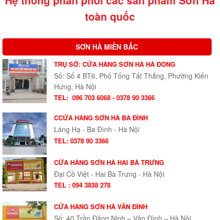
Hệ thống phân phối các sản phẩm Sơn Hà
toàn quốc
SƠN HÀ MIỀN BẮC
TRỤ SỞ: CỬA HÀNG SƠN HÀ HÀ ĐÔNG
Số: Số 4 BT6, Phố Tống Tất Thắng, Phường Kiến
Hưng, Hà Nội
TEL:
096 703 6068 - 0378 90 3366
CCỬA HÀNG SƠN HÀ BA ĐÌNH
Láng Hạ - Ba Đình - Hà Nội
TEL: 0378 90 3366
CỬA HÀNG SƠN HÀ HAI BÀ TRƯNG
Đại Cồ Việt - Hai Bà Trưng - Hà Nội
TEL : 094 3838 278
CỬA HÀNG SƠN HÀ VÂN ĐÌNH
Số: 40 Trần Đăng Ninh – Vân Đình – Hà Nội