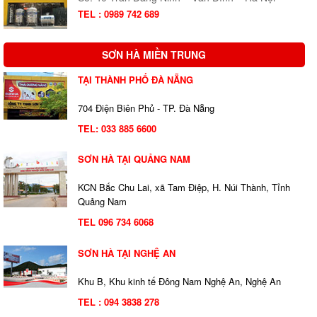
TEL : 0989 742 689
SƠN HÀ MIỀN TRUNG
TẠI THÀNH PHỐ ĐÀ NẴNG
704 Điện Biên Phủ - TP. Đà Nẵng
TEL:
033 885 6600
SƠN HÀ TẠI QUẢNG NAM
KCN Bắc Chu Lai, xã Tam Điệp, H. Núi Thành, Tỉnh
Quảng Nam
TEL 096 734 6068
SƠN HÀ TẠI NGHỆ AN
Khu B, Khu kinh tế Đông Nam Nghệ An, Nghệ An
TEL : 094 3838 278