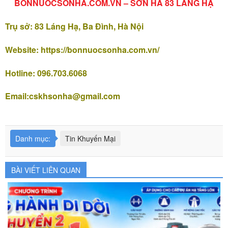
BONNUOCSONHA.COM.VN – SƠN HÀ 83 LÁNG HẠ
Trụ sở: 83 Láng Hạ, Ba Đình, Hà Nội
Website: https://bonnuocsonha.com.vn/
Hotline: 096.703.6068
Email:
cskhsonha@gmail.com
Danh mục:
Tin Khuyến Mại
BÀI VIẾT LIÊN QUAN