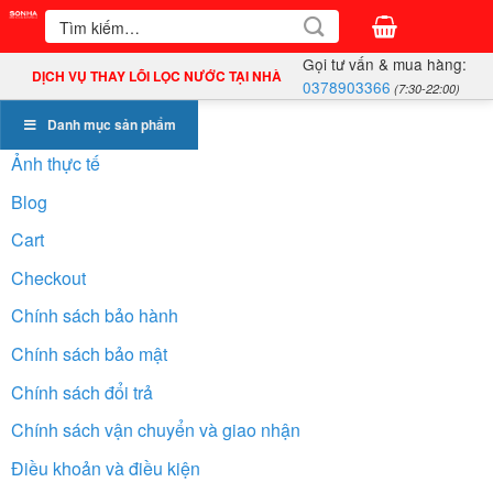
Bỏ
Tìm
kiếm:
qua
Gọi tư vấn & mua hàng:
nội
DỊCH VỤ THAY LÕI LỌC NƯỚC TẠI NHÀ
0378903366
(7:30-22:00)
dung
Danh mục sản phẩm
Ảnh thực tế
Blog
Cart
Checkout
Chính sách bảo hành
Chính sách bảo mật
Chính sách đổi trả
Chính sách vận chuyển và giao nhận
Điều khoản và điều kiện