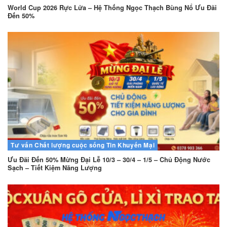
World Cup 2026 Rực Lửa – Hệ Thống Ngọc Thạch Bùng Nổ Ưu Đãi
Đến 50%
Tư vấn
Chất lượng cuộc sống
Tin Khuyến Mại
Ưu Đãi Đến 50% Mừng Đại Lễ 10/3 – 30/4 – 1/5 – Chủ Động Nước
Sạch – Tiết Kiệm Năng Lượng