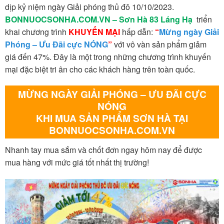
dịp kỷ niệm ngày Giải phóng thủ đô 10/10/2023.
BONNUOCSONHA.COM.VN – Sơn Hà 83 Láng Hạ
triển
khai chương trình
KHUYẾN MẠI
hấp dẫn:
“
Mừng ngày Giải
Phóng – Ưu Đãi cực NÓNG
”
với vô vàn sản phẩm giảm
giá đến 47%. Đây là một trong những chương trình khuyến
mại đặc biệt tri ân cho các khách hàng trên toàn quốc.
MỪNG NGÀY GIẢI PHÓNG – ƯU ĐÃI CỰC
NÓNG
KHI MUA SẢN PHẨM SƠN HÀ TẠI
BONNUOCSONHA.COM.VN
Nhanh tay mua sắm và chốt đơn ngay hôm nay để được
mua hàng với mức giá tốt nhất thị trường!