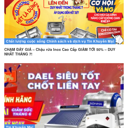
Chất lượng cuộc sống
Chính sách và dịch vụ
Tin Khuyến Mại
CHẠM ĐÁY GIÁ – Chậu rửa Inox Cao Cấp GIẢM TỚI 50% – DUY
NHẤT THÁNG 7!
Tin Khuyến Mại