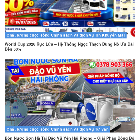
Chất lượng cuộc sống
Chính sách và dịch vụ
Tin Khuyến Mại
World Cup 2026 Rực Lửa – Hệ Thống Ngọc Thạch Bùng Nổ Ưu Đãi
Đến 50%
Chất lượng cuộc sống
Chính sách và dịch vụ
Tư vấn
Bồn Nước Sơn Hà Tại Đảo Vũ Yên Hải Phòng – Giải Pháp Đồng Bộ