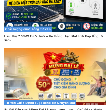
Chất lượng cuộc sống
Tư vấn
Tiêu Thụ 7.38kW Giữa Trưa – Hệ thống Điện Mặt Trời Đáp Ứng Ra
Sao?
Tư vấn
Chất lượng cuộc sống
Tin Khuyến Mại
Ưu Đãi Đến 50% Mừng Đại Lễ 10/3 – 30/4 – 1/5 – Chủ Động Nước