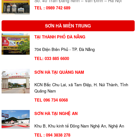
Số: 40 Trần Đăng Ninh – Vân Đình – Hà Nội
TEL : 0989 742 689
SƠN HÀ MIỀN TRUNG
TẠI THÀNH PHỐ ĐÀ NẴNG
704 Điện Biên Phủ - TP. Đà Nẵng
TEL:
033 885 6600
SƠN HÀ TẠI QUẢNG NAM
KCN Bắc Chu Lai, xã Tam Điệp, H. Núi Thành, Tỉnh
Quảng Nam
TEL 096 734 6068
SƠN HÀ TẠI NGHỆ AN
Khu B, Khu kinh tế Đông Nam Nghệ An, Nghệ An
TEL : 094 3838 278