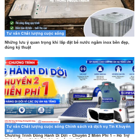
Tư vấn
Chất lượng cuộc sống
Những lưu ý quan trọng khi lắp đặt bể nước ngầm inox bền đẹp,
đúng kỹ thuật
Tư vấn
Chất lượng cuộc sống
Chính sách và dịch vụ
Tin Khuyến
Mại
Chương Trình Đồng Hành Di Dời – Chuyển 2 Miễn Phí 1 – Hỗ Trợ