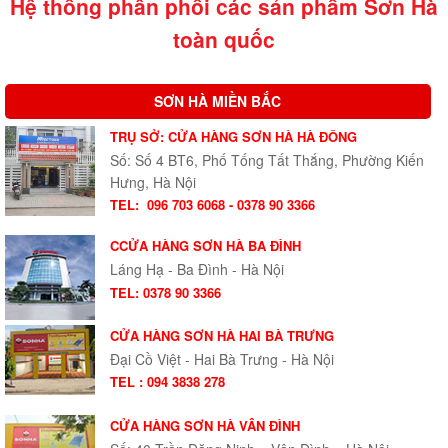
Hệ thống phân phối các sản phẩm Sơn Hà
toàn quốc
SƠN HÀ MIỀN BẮC
TRỤ SỞ: CỬA HÀNG SƠN HÀ HÀ ĐÔNG
Số: Số 4 BT6, Phố Tống Tất Thắng, Phường Kiến
Hưng, Hà Nội
TEL:
096 703 6068 - 0378 90 3366
CCỬA HÀNG SƠN HÀ BA ĐÌNH
Láng Hạ - Ba Đình - Hà Nội
TEL: 0378 90 3366
CỬA HÀNG SƠN HÀ HAI BÀ TRƯNG
Đại Cồ Việt - Hai Bà Trưng - Hà Nội
TEL : 094 3838 278
CỬA HÀNG SƠN HÀ VÂN ĐÌNH