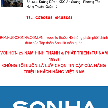
Số 43J2 Đường DD7-1 KDC An Sương - Phương Tân
Hưng Thuận, Quận 12
TEL : 0378903366 - 0943838278
BONNUOCSONHA.COM.VN - website thuộc Hệ thống phân phối chính
thức của Tập đoàn Sơn Hà toàn quốc.
VỚI HƠN 25 NĂM HÌNH THÀNH & PHÁT TRIỂN (TỪ NĂM
1998)
CHÚNG TÔI LUÔN LÀ LỰA CHỌN TIN CẬY CỦA HÀNG
TRIỆU KHÁCH HÀNG VIỆT NAM