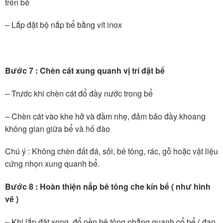
trên bể
– Lắp đặt bộ nắp bể bằng vít inox
Bước 7 : Chèn cát xung quanh vị trí đặt bể
– Trước khi chèn cát đổ đầy nước trong bể
– Chèn cát vào khe hở và đầm nhẹ, đảm bảo đầy khoang
không gian giữa bể và hố đào
Chú ý : Không chèn đất đá, sỏi, bê tông, rác, gỗ hoặc vật liệu
cứng nhọn xung quanh bể.
Bước 8 : Hoàn thiện nắp bê tông che kín bể ( như hình
vẽ )
– Khi lắp đặt xong, đổ nền bê tông phẳng quanh cổ bể ( đan