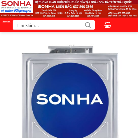
Bỏ
qua
nội
Tìm
kiếm:
dung