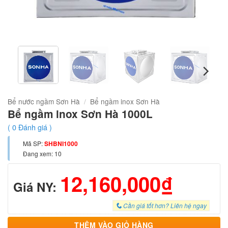
Bể nước ngầm Sơn Hà
/
Bể ngầm inox Sơn Hà
Bể ngầm inox Sơn Hà 1000L
(
0
Đánh giá )
Mã SP:
SHBNI1000
Đang xem: 10
12,160,000₫
Giá NY:
Cần giá tốt hơn? Liên hệ ngay
THÊM VÀO GIỎ HÀNG