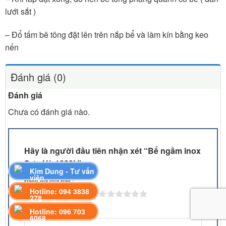
lưới sắt )
– Đổ tấm bê tông đặt lên trên nắp bể và làm kín bằng keo
nến
Đánh giá (0)
Đánh giá
Chưa có đánh giá nào.
Hãy là người đầu tiên nhận xét “Bể ngầm inox
Sơn Hà 1000L”
Kim Dung - Tư vấn
viên
Đánh giá của bạn
*
Hotline: 094 3838
278
Hotline: 096 703
Đánh giá của bạn
*
6068