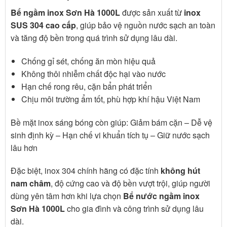
Bể ngầm inox Sơn Hà 1000L
được sản xuất từ
inox
SUS 304 cao cấp
, giúp bảo vệ nguồn nước sạch an toàn
và tăng độ bền trong quá trình sử dụng lâu dài.
Chống gỉ sét, chống ăn mòn hiệu quả
Không thôi nhiễm chất độc hại vào nước
Hạn chế rong rêu, cặn bẩn phát triển
Chịu môi trường ẩm tốt, phù hợp khí hậu Việt Nam
Bề mặt inox sáng bóng còn giúp:
Giảm bám cặn –
Dễ vệ
sinh định kỳ –
Hạn chế vi khuẩn tích tụ –
Giữ nước sạch
lâu hơn
Đặc biệt, inox 304 chính hãng có đặc tính
không hút
nam châm
, độ cứng cao và độ bền vượt trội, giúp người
dùng yên tâm hơn khi lựa chọn
Bể nước ngầm inox
Sơn Hà 1000L
cho gia đình và công trình sử dụng lâu
dài.