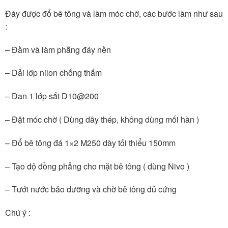
Đáy được đổ bê tông và làm móc chờ, các bước làm như sau
:
– Đầm và làm phẳng đáy nền
– Dải lớp nilon chống thấm
– Đan 1 lớp sắt D10@200
– Đặt móc chờ ( Dùng dây thép, không dùng mối hàn )
– Đổ bê tông đá 1×2 M250 dày tối thiểu 150mm
– Tạo độ đồng phẳng cho mặt bê tông ( dùng Nivo )
– Tưới nước bảo dưỡng và chờ bê tông đủ cứng
Chú ý :