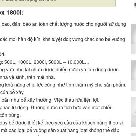
x 1800l:
 cao, đảm bảo an toàn chất lượng nước cho người sử dụng
ác mối hàn độ kín, khít tuyệt đối; vững chắc cho bể vuông
04.
g: 500L, 1000L, 2000l, 5000L – 10.000L…
g vừa nhẹ lại chứa được nhiều nước và tận dụng được
hà vệ sinh, trên mái nhà.
ng khả năng chịu lực cũng như tính thẩm mỹ cho sản phẩm.
của bể xây.
ẩn như bể xây thường. Việc thau rửa tiện lợi.
hao tự động. Đường nước ra tích hợp van một chiều.
côn trùng.
 dày bể được thiết kế theo yêu cầu của khách hàng theo vị
ng mà các loại bể vuông sản xuất hàng loạt không thể đáp