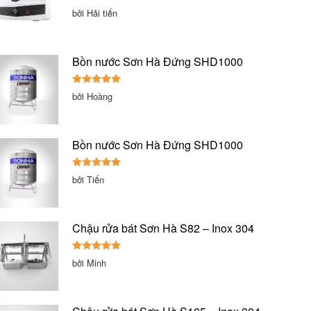
Được xếp
bởi Hải tiến
hạng
5
5
sao
Bồn nước Sơn Hà Đứng SHD1000
Được xếp
bởi Hoàng
hạng
5
5
sao
Bồn nước Sơn Hà Đứng SHD1000
Được xếp
bởi Tiến
hạng
5
5
sao
Chậu rửa bát Sơn Hà S82 – Inox 304
Được xếp
bởi Minh
hạng
5
5
sao