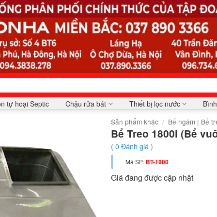
n tự hoại Septic
Chậu rửa bát
Thiết bị lọc nước
Bình
Sản phẩm khác
/
Bể ngầm | Bể tr
Bể Treo 1800l (Bể vu
(
0
Đánh giá )
Mã SP:
BT-1800
Giá đang được cập nhật