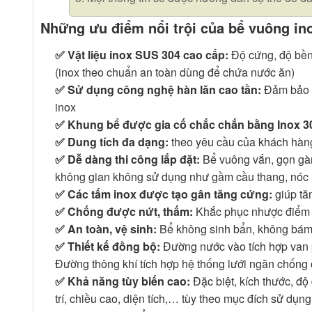
Những ưu điểm nổi trội của bể vuông ino
✅ Vật liệu inox SUS 304 cao cấp:
Độ cứng, độ bền
(inox theo chuẩn an toàn dùng để chứa nước ăn)
✅ Sử dụng công nghệ hàn lăn cao tần:
Đảm bảo c
inox
✅ Khung bể được gia cố chắc chắn bằng Inox 3
✅ Dung tích đa dạng:
theo yêu cầu của khách hàn
✅ Dễ dàng thi công lắp đặt:
Bể vuông vắn, gọn gàn
không gian không sử dụng như gầm cầu thang, nóc n
✅ Các tấm inox được tạo gân tăng cứng:
giúp tă
✅ Chống được nứt, thấm:
Khắc phục nhược điểm 
✅ An toàn, vệ sinh:
Bể không sinh bẩn, không bám b
✅ Thiết kế đồng bộ:
Đường nước vào tích hợp van p
Đường thông khí tích hợp hệ thống lưới ngăn chống 
✅ Khả năng tùy biến cao:
Đặc biệt, kích thước, độ
trí, chiều cao, diện tích,… tùy theo mục đích sử dụ