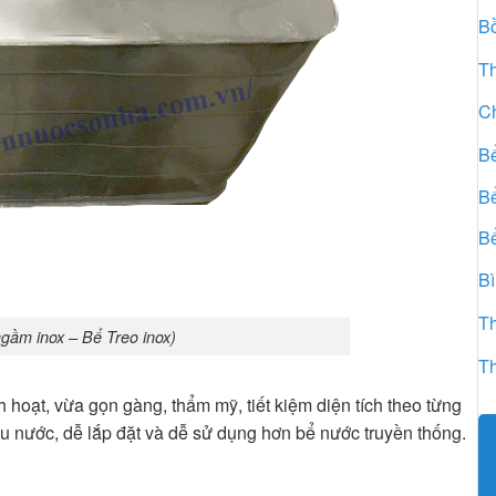
B
T
Ch
B
B
Bể
B
Th
gầm inox – Bể Treo inox)
Th
hoạt, vừa gọn gàng, thẩm mỹ, tiết kiệm diện tích theo từng
ều nước, dễ lắp đặt và dễ sử dụng hơn bể nước truyền thống.