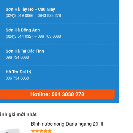
Sơn Hà Tây Hồ – Cầu Giấy
(024)3 519 0066 – 0943 838 278
Sơn Hà Đông Anh
(024)3 514 0327 – 096 703 6068
Sơn Hà Tại Các Tỉnh
096 734 6068
Hỗ Trợ Đại Lý
096 734 6068
Hotline: 094 3838 278
ánh giá mới nhất
Bình nước nóng Daria ngang 20 lít