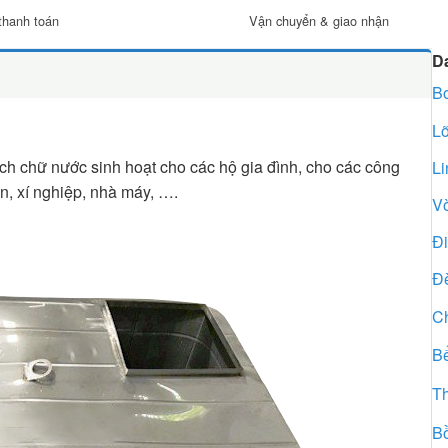
thanh toán
Vận chuyển & giao nhận
D
B
Lõ
ích chữ nước sinh hoạt cho các hộ gia đình, cho các công
Li
uan, xí nghiệp, nhà máy, ….
Vò
Đi
Đè
Ch
B
Th
B