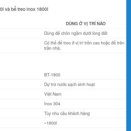
l và bể treo inox 1800l
DÙNG Ở VỊ TRÍ NÀO
Dùng để chôn ngầm dưới lòng đất
Có thể để treo ở vị trí trên cao hoặc để trên
trần nhà.
BT-1800
Dự trữ nước sạch sinh hoạt
Việt Nam
Inox 304
Tùy nhu cầu khách hàng
~1800l