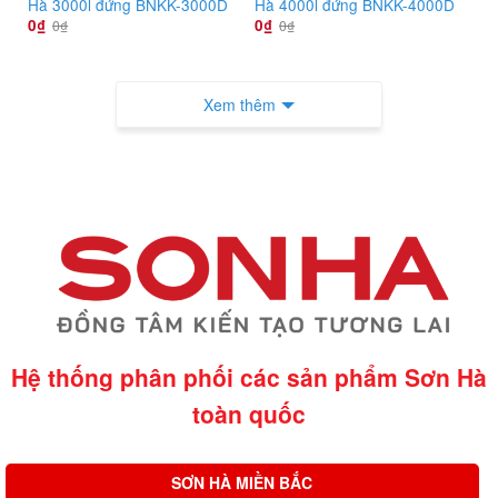
Hà 3000l đứng BNKK-3000D
Hà 4000l đứng BNKK-4000D
0
₫
0
₫
0
₫
0
₫
Xem thêm
Hệ thống phân phối các sản phẩm Sơn Hà
toàn quốc
SƠN HÀ MIỀN BẮC