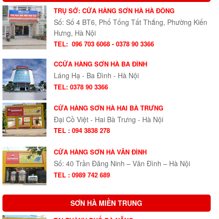
TRỤ SỞ: CỬA HÀNG SƠN HÀ HÀ ĐÔNG
Số: Số 4 BT6, Phố Tống Tất Thắng, Phường Kiến
Hưng, Hà Nội
TEL:
096 703 6068 - 0378 90 3366
CCỬA HÀNG SƠN HÀ BA ĐÌNH
Láng Hạ - Ba Đình - Hà Nội
TEL: 0378 90 3366
CỬA HÀNG SƠN HÀ HAI BÀ TRƯNG
Đại Cồ Việt - Hai Bà Trưng - Hà Nội
TEL : 094 3838 278
CỬA HÀNG SƠN HÀ VÂN ĐÌNH
Số: 40 Trần Đăng Ninh – Vân Đình – Hà Nội
TEL : 0989 742 689
SƠN HÀ MIỀN TRUNG