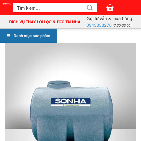
Bỏ
Tìm
kiếm:
qua
Gọi tư vấn & mua hàng:
nội
DỊCH VỤ THAY LÕI LỌC NƯỚC TẠI NHÀ
0943838278
(7:30-22:00)
dung
Danh mục sản phẩm