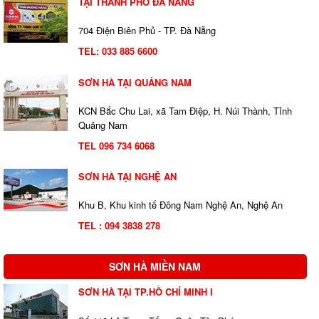
TẠI THÀNH PHỐ ĐÀ NẴNG
704 Điện Biên Phủ - TP. Đà Nẵng
TEL:
033 885 6600
SƠN HÀ TẠI QUẢNG NAM
KCN Bắc Chu Lai, xã Tam Điệp, H. Núi Thành, Tỉnh
Quảng Nam
TEL 096 734 6068
SƠN HÀ TẠI NGHỆ AN
Khu B, Khu kinh tế Đông Nam Nghệ An, Nghệ An
TEL : 094 3838 278
SƠN HÀ MIỀN NAM
SƠN HÀ TẠI TP.HỒ CHÍ MINH I