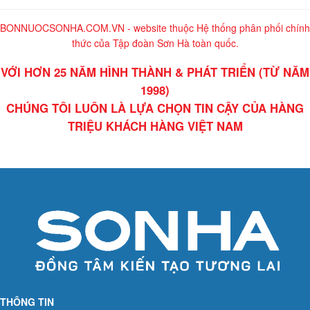
BONNUOCSONHA.COM.VN - website thuộc Hệ thống phân phối chính
thức của Tập đoàn Sơn Hà toàn quốc.
VỚI HƠN 25 NĂM HÌNH THÀNH & PHÁT TRIỂN (TỪ NĂM
1998)
CHÚNG TÔI LUÔN LÀ LỰA CHỌN TIN CẬY CỦA HÀNG
TRIỆU KHÁCH HÀNG VIỆT NAM
THÔNG TIN