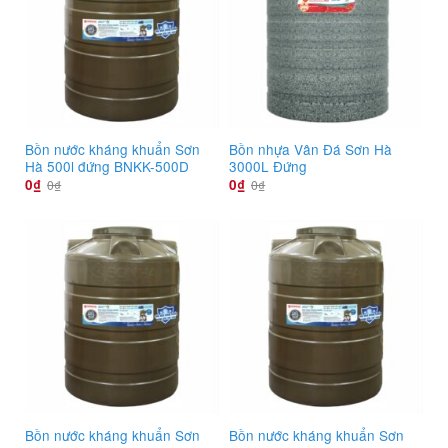
Bồn nước kháng khuẩn Sơn
Bồn nhựa Vân Đá Sơn Hà
Hà 500l đứng BNKK-500D
3000L Đứng
0
₫
0
₫
0
₫
0
₫
Bồn nước kháng khuẩn Sơn
Bồn nước kháng khuẩn Sơn