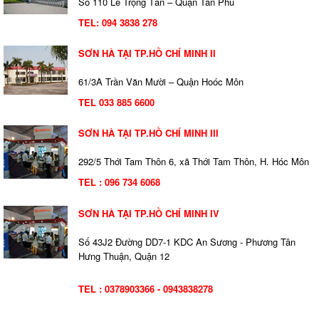
Số 110 Lê Trọng Tấn – Quận Tân Phú
TEL:
094 3838 278
SƠN HÀ TẠI TP.HỒ CHÍ MINH II
61/3A Trần Văn Mười – Quận Hoóc Môn
TEL 033 885 6600
SƠN HÀ TẠI TP.HỒ CHÍ MINH III
292/5 Thới Tam Thôn 6, xã Thới Tam Thôn, H. Hóc Môn
TEL : 096 734 6068
SƠN HÀ TẠI TP.HỒ CHÍ MINH IV
Số 43J2 Đường DD7-1 KDC An Sương - Phương Tân
Hưng Thuận, Quận 12
TEL : 0378903366 - 0943838278