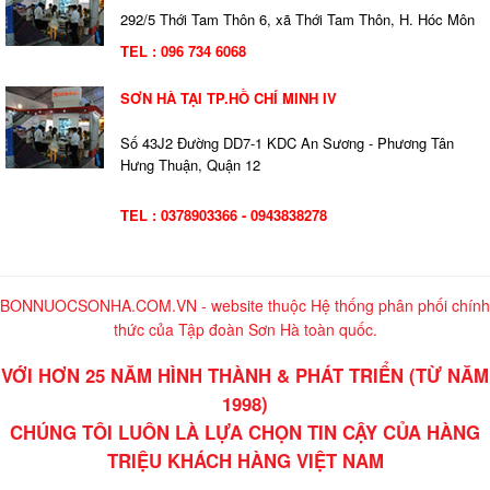
292/5 Thới Tam Thôn 6, xã Thới Tam Thôn, H. Hóc Môn
TEL : 096 734 6068
SƠN HÀ TẠI TP.HỒ CHÍ MINH IV
Số 43J2 Đường DD7-1 KDC An Sương - Phương Tân
Hưng Thuận, Quận 12
TEL : 0378903366 - 0943838278
BONNUOCSONHA.COM.VN - website thuộc Hệ thống phân phối chính
thức của Tập đoàn Sơn Hà toàn quốc.
VỚI HƠN 25 NĂM HÌNH THÀNH & PHÁT TRIỂN (TỪ NĂM
1998)
CHÚNG TÔI LUÔN LÀ LỰA CHỌN TIN CẬY CỦA HÀNG
TRIỆU KHÁCH HÀNG VIỆT NAM