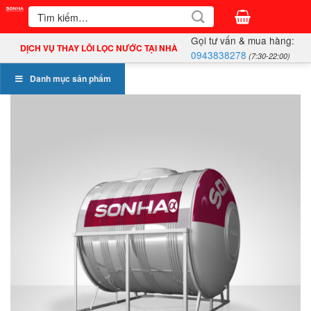
Bỏ
Tìm
kiếm:
qua
Gọi tư vấn & mua hàng:
nội
DỊCH VỤ THAY LÕI LỌC NƯỚC TẠI NHÀ
0943838278
(7:30-22:00)
dung
Danh mục sản phẩm