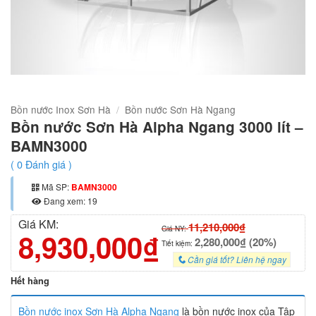
Bồn nước Inox Sơn Hà
/
Bồn nước Sơn Hà Ngang
Bồn nước Sơn Hà Alpha Ngang 3000 lít –
BAMN3000
(
0
Đánh giá )
Mã SP:
BAMN3000
Đang xem: 19
Giá KM:
11,210,000₫
Giá NY:
8,930,000₫
2,280,000₫ (20%)
Tiết kiệm:
Cần giá tốt? Liên hệ ngay
Hết hàng
Bồn nước inox Sơn Hà Alpha Ngang
là bồn nước inox của Tập