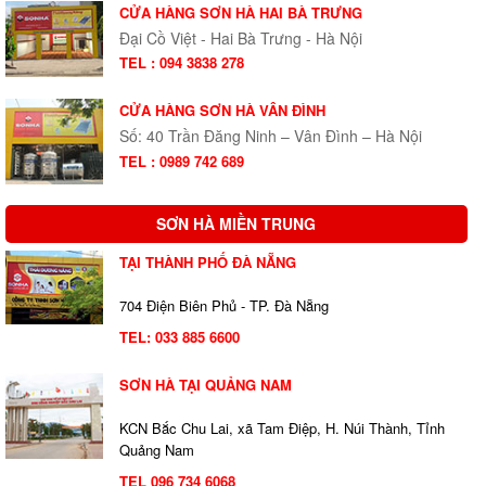
CỬA HÀNG SƠN HÀ HAI BÀ TRƯNG
Đại Cồ Việt - Hai Bà Trưng - Hà Nội
TEL : 094 3838 278
CỬA HÀNG SƠN HÀ VÂN ĐÌNH
Số: 40 Trần Đăng Ninh – Vân Đình – Hà Nội
TEL : 0989 742 689
SƠN HÀ MIỀN TRUNG
TẠI THÀNH PHỐ ĐÀ NẴNG
704 Điện Biên Phủ - TP. Đà Nẵng
TEL:
033 885 6600
SƠN HÀ TẠI QUẢNG NAM
KCN Bắc Chu Lai, xã Tam Điệp, H. Núi Thành, Tỉnh
Quảng Nam
TEL 096 734 6068