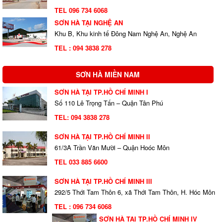
TEL 096 734 6068
SƠN HÀ TẠI NGHỆ AN
Khu B, Khu kinh tế Đông Nam Nghệ An, Nghệ An
TEL : 094 3838 278
SƠN HÀ MIỀN NAM
SƠN HÀ TẠI TP.HỒ CHÍ MINH I
Số 110 Lê Trọng Tấn – Quận Tân Phú
TEL:
094 3838 278
SƠN HÀ TẠI TP.HỒ CHÍ MINH II
61/3A Trần Văn Mười – Quận Hoóc Môn
TEL 033 885 6600
SƠN HÀ TẠI TP.HỒ CHÍ MINH III
292/5 Thới Tam Thôn 6, xã Thới Tam Thôn, H. Hóc Môn
TEL : 096 734 6068
SƠN HÀ TẠI TP.HỒ CHÍ MINH IV