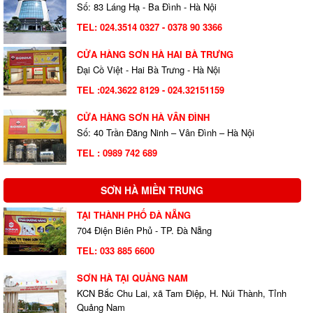
Số: 83 Láng Hạ - Ba Đình - Hà Nội
TEL:
024.3514 0327
- 0378 90 3366
CỬA HÀNG SƠN HÀ HAI BÀ TRƯNG
Đại Cồ Việt - Hai Bà Trưng - Hà Nội
TEL :024.3622 8129 - 024.32151159
CỬA HÀNG SƠN HÀ VÂN ĐÌNH
Số: 40 Trần Đăng Ninh – Vân Đình – Hà Nội
TEL : 0989 742 689
SƠN HÀ MIỀN TRUNG
TẠI THÀNH PHỐ ĐÀ NẴNG
704 Điện Biên Phủ - TP. Đà Nẵng
TEL:
033 885 6600
SƠN HÀ TẠI QUẢNG NAM
KCN Bắc Chu Lai, xã Tam Điệp, H. Núi Thành, Tỉnh
Quảng Nam