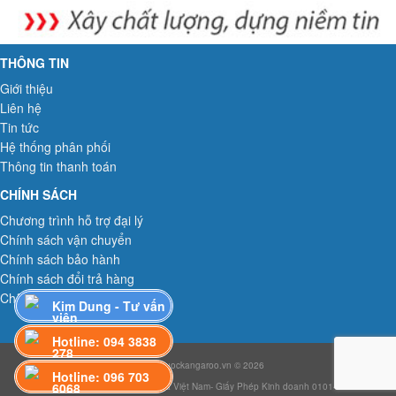
THÔNG TIN
Giới thiệu
Liên hệ
Tin tức
Hệ thống phân phối
Thông tin thanh toán
CHÍNH SÁCH
Chương trình hỗ trợ đại lý
Chính sách vận chuyển
Chính sách bảo hành
Chính sách đổi trả hàng
Chính sách bảo mật
Kim Dung - Tư vấn
viên
Hotline: 094 3838
278
Maylocnuockangaroo.vn © 2026
Hotline: 096 703
6068
Công ty TNHH Công nghệ Sakura Việt Nam- Giấy Phép Kinh doanh 0101483184