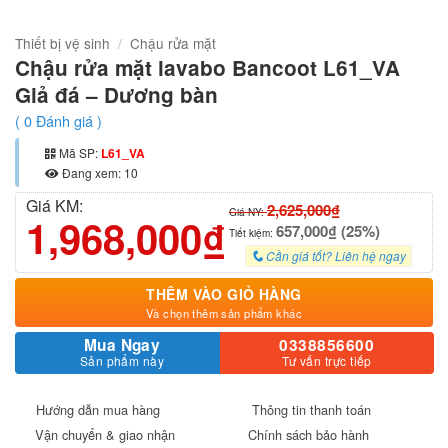
Thiết bị vệ sinh
/
Chậu rửa mặt
Chậu rửa mặt lavabo Bancoot L61_VA
Giả đá – Dương bàn
(
0
Đánh giá )
Mã SP:
L61_VA
Đang xem: 10
Giá KM:
2,625,000₫
Giá NY:
1,968,000₫
657,000₫ (25%)
Tiết kiệm:
Cần giá tốt? Liên hệ ngay
THÊM VÀO GIỎ HÀNG
Và chọn thêm sản phẩm khác
Mua Ngay
0338856600
Sản phẩm này
Tư vấn trực tiếp
Hướng dẫn mua hàng
Thông tin thanh toán
Vận chuyển & giao nhận
Chính sách bảo hành