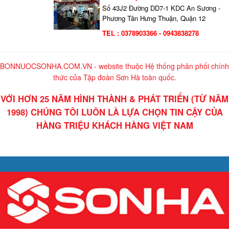
Số 43J2 Đường DD7-1 KDC An Sương -
Phương Tân Hưng Thuận, Quận 12
TEL : 0378903366 - 0943838278
BONNUOCSONHA.COM.VN - website thuộc Hệ thống phân phối chính
thức của Tập đoàn Sơn Hà toàn quốc.
VỚI HƠN 25 NĂM HÌNH THÀNH & PHÁT TRIỂN (TỪ NĂM
1998) CHÚNG TÔI LUÔN LÀ LỰA CHỌN TIN CẬY CỦA
HÀNG TRIỆU KHÁCH HÀNG VIỆT NAM