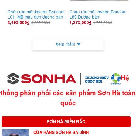
Chậu rửa mặt lavabo Bancoot
Chậu rửa mặt lavabo Bancoot
L61_MB màu đen dương bàn
L89 Dương bàn
2,493,000
₫
1,275,000
₫
3,325,000
₫
1,700,000
₫
Xem thêm
Hệ
thống phân phối các sản phẩm Sơn Hà
toàn
quốc
SƠN HÀ MIỀN BẮC
CỬA HÀNG SƠN HÀ BA ĐÌNH