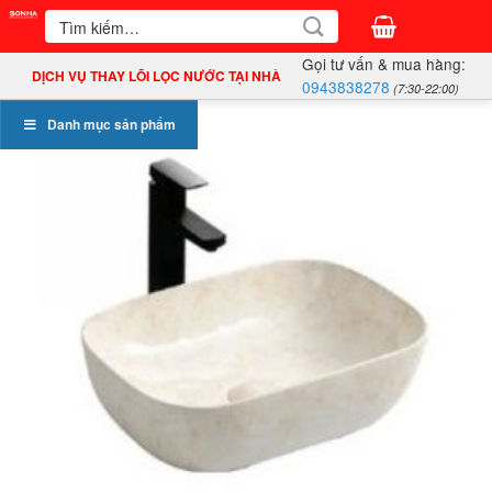
Bỏ
Tìm
kiếm:
qua
Gọi tư vấn & mua hàng:
nội
DỊCH VỤ THAY LÕI LỌC NƯỚC TẠI NHÀ
0943838278
(7:30-22:00)
dung
Danh mục sản phẩm