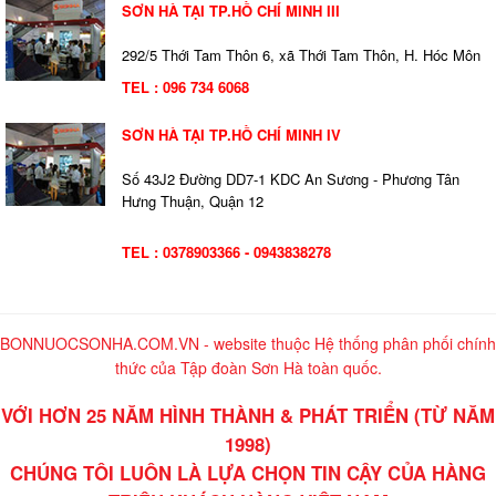
SƠN HÀ TẠI TP.HỒ CHÍ MINH III
292/5 Thới Tam Thôn 6, xã Thới Tam Thôn, H. Hóc Môn
TEL : 096 734 6068
SƠN HÀ TẠI TP.HỒ CHÍ MINH IV
Số 43J2 Đường DD7-1 KDC An Sương - Phương Tân
Hưng Thuận, Quận 12
TEL : 0378903366 - 0943838278
BONNUOCSONHA.COM.VN - website thuộc Hệ thống phân phối chính
thức của Tập đoàn Sơn Hà toàn quốc.
VỚI HƠN 25 NĂM HÌNH THÀNH & PHÁT TRIỂN (TỪ NĂM
1998)
CHÚNG TÔI LUÔN LÀ LỰA CHỌN TIN CẬY CỦA HÀNG