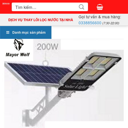
Bỏ
Tìm
kiếm:
qua
Gọi tư vấn & mua hàng:
nội
DỊCH VỤ THAY LÕI LỌC NƯỚC TẠI NHÀ
0338856600
(7:30-22:00)
dung
Danh mục sản phẩm