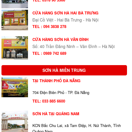
TEL: 0378 90 3366
CỬA HÀNG SƠN HÀ HAI BÀ TRƯNG
Đại Cồ Việt - Hai Bà Trưng - Hà Nội
TEL : 094 3838 278
CỬA HÀNG SƠN HÀ VÂN ĐÌNH
Số: 40 Trần Đăng Ninh – Vân Đình – Hà Nội
TEL : 0989 742 689
SƠN HÀ MIỀN TRUNG
TẠI THÀNH PHỐ ĐÀ NẴNG
704 Điện Biên Phủ - TP. Đà Nẵng
TEL:
033 885 6600
SƠN HÀ TẠI QUẢNG NAM
KCN Bắc Chu Lai, xã Tam Điệp, H. Núi Thành, Tỉnh
Quảng Nam