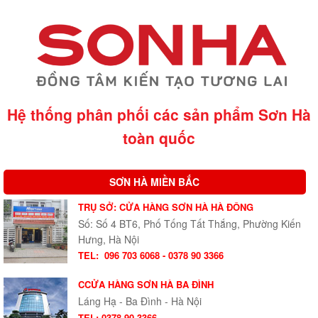
Hệ thống phân phối các sản phẩm Sơn Hà
toàn quốc
SƠN HÀ MIỀN BẮC
TRỤ SỞ: CỬA HÀNG SƠN HÀ HÀ ĐÔNG
Số: Số 4 BT6, Phố Tống Tất Thắng, Phường Kiến
Hưng, Hà Nội
TEL:
096 703 6068 - 0378 90 3366
CCỬA HÀNG SƠN HÀ BA ĐÌNH
Láng Hạ - Ba Đình - Hà Nội