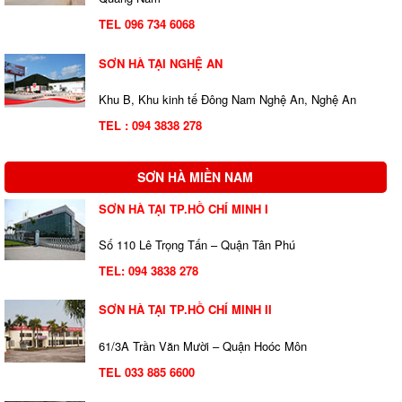
TEL 096 734 6068
SƠN HÀ TẠI NGHỆ AN
Khu B, Khu kinh tế Đông Nam Nghệ An, Nghệ An
TEL : 094 3838 278
SƠN HÀ MIỀN NAM
SƠN HÀ TẠI TP.HỒ CHÍ MINH I
Số 110 Lê Trọng Tấn – Quận Tân Phú
TEL:
094 3838 278
SƠN HÀ TẠI TP.HỒ CHÍ MINH II
61/3A Trần Văn Mười – Quận Hoóc Môn
TEL 033 885 6600