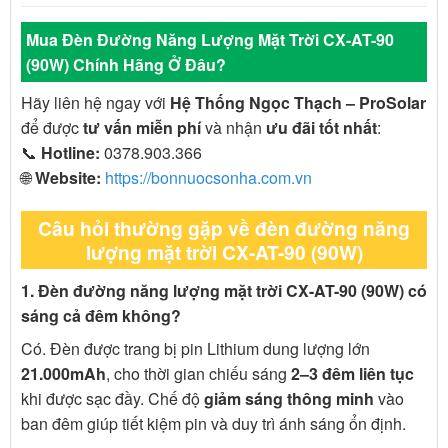
Mua Đèn Đường Năng Lượng Mặt Trời CX-AT-90
(90W) Chính Hãng Ở Đâu?
Hãy liên hệ ngay với
Hệ Thống Ngọc Thạch – ProSolar
để được
tư vấn miễn phí
và nhận
ưu đãi tốt nhất
:
📞
Hotline:
0378.903.366
🌐
Website:
https://bonnuocsonha.com.vn
Câu hỏi thường gặp về đèn đường năng
lượng mặt trời CX-AT-90 (90W)
1. Đèn đường năng lượng mặt trời CX-AT-90 (90W) có
sáng cả đêm không?
Có. Đèn được trang bị pin Lithium dung lượng lớn
21.000mAh
, cho thời gian chiếu sáng
2–3 đêm liên tục
khi được sạc đầy. Chế độ
giảm sáng thông minh
vào
ban đêm giúp tiết kiệm pin và duy trì ánh sáng ổn định.