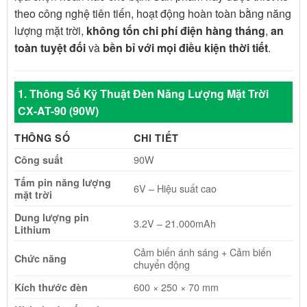
theo công nghệ tiên tiến, hoạt động hoàn toàn bằng năng
lượng mặt trời,
không tốn chi phí điện hàng tháng
,
an
toàn tuyệt đối
và
bền bỉ với mọi điều kiện thời tiết
.
1. Thông Số Kỹ Thuật Đèn Năng Lượng Mặt Trời
CX-AT-90 (90W)
THÔNG SỐ
CHI TIẾT
90W
Công suất
Tấm pin năng lượng
6V – Hiệu suất cao
mặt trời
Dung lượng pin
3.2V – 21.000mAh
Lithium
Cảm biến ánh sáng + Cảm biến
Chức năng
chuyển động
600 × 250 × 70 mm
Kích thước đèn