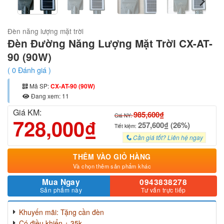
Đèn năng lượng mặt trời
Đèn Đường Năng Lượng Mặt Trời CX-AT-
90 (90W)
(
0
Đánh giá )
Mã SP:
CX-AT-90 (90W)
Đang xem: 11
Giá KM:
985,600₫
Giá NY:
728,000₫
257,600₫ (26%)
Tiết kiệm:
Cần giá tốt? Liên hệ ngay
THÊM VÀO GIỎ HÀNG
Và chọn thêm sản phẩm khác
Mua Ngay
0943838278
Sản phẩm này
Tư vấn trực tiếp
Khuyến mãi: Tặng cần đèn
Có điều khiển + 35k.