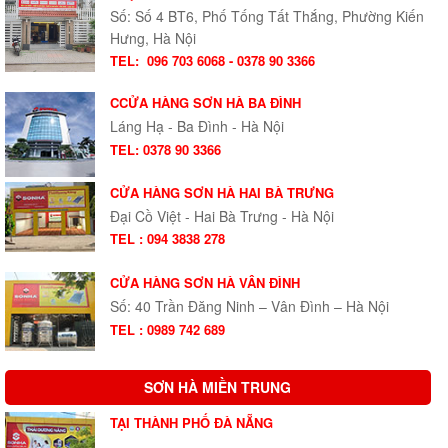
Số: Số 4 BT6, Phố Tống Tất Thắng, Phường Kiến
Hưng, Hà Nội
TEL:
096 703 6068 - 0378 90 3366
CCỬA HÀNG SƠN HÀ BA ĐÌNH
Láng Hạ - Ba Đình - Hà Nội
TEL: 0378 90 3366
CỬA HÀNG SƠN HÀ HAI BÀ TRƯNG
Đại Cồ Việt - Hai Bà Trưng - Hà Nội
TEL : 094 3838 278
CỬA HÀNG SƠN HÀ VÂN ĐÌNH
Số: 40 Trần Đăng Ninh – Vân Đình – Hà Nội
TEL : 0989 742 689
SƠN HÀ MIỀN TRUNG
TẠI THÀNH PHỐ ĐÀ NẴNG