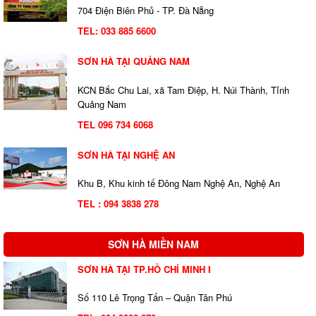
704 Điện Biên Phủ - TP. Đà Nẵng
TEL:
033 885 6600
SƠN HÀ TẠI QUẢNG NAM
KCN Bắc Chu Lai, xã Tam Điệp, H. Núi Thành, Tỉnh
Quảng Nam
TEL 096 734 6068
SƠN HÀ TẠI NGHỆ AN
Khu B, Khu kinh tế Đông Nam Nghệ An, Nghệ An
TEL : 094 3838 278
SƠN HÀ MIỀN NAM
SƠN HÀ TẠI TP.HỒ CHÍ MINH I
Số 110 Lê Trọng Tấn – Quận Tân Phú