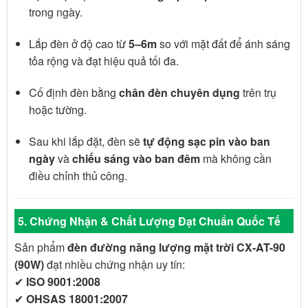
trong ngày.
Lắp đèn ở độ cao từ
5–6m
so với mặt đất để ánh sáng
tỏa rộng và đạt hiệu quả tối đa.
Cố định đèn bằng
chân đèn chuyên dụng
trên trụ
hoặc tường.
Sau khi lắp đặt, đèn sẽ
tự động sạc pin vào ban
ngày
và
chiếu sáng vào ban đêm
mà không cần
điều chỉnh thủ công.
5. Chứng Nhận & Chất Lượng Đạt Chuẩn Quốc Tế
Sản phẩm
đèn đường năng lượng mặt trời CX-AT-90
(90W)
đạt nhiều chứng nhận uy tín:
✔
ISO 9001:2008
✔
OHSAS 18001:2007