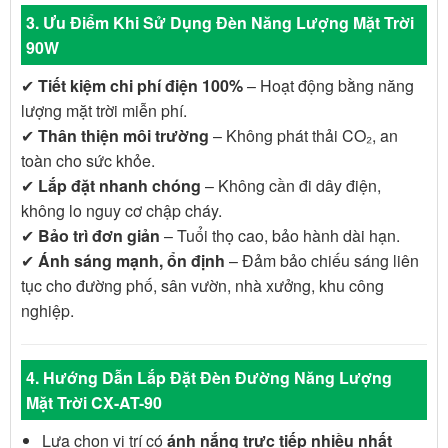
3. Ưu Điểm Khi Sử Dụng Đèn Năng Lượng Mặt Trời
90W
✔
Tiết kiệm chi phí điện 100%
– Hoạt động bằng năng
lượng mặt trời miễn phí.
✔
Thân thiện môi trường
– Không phát thải CO₂, an
toàn cho sức khỏe.
✔
Lắp đặt nhanh chóng
– Không cần đi dây điện,
không lo nguy cơ chập cháy.
✔
Bảo trì đơn giản
– Tuổi thọ cao, bảo hành dài hạn.
✔
Ánh sáng mạnh, ổn định
– Đảm bảo chiếu sáng liên
tục cho đường phố, sân vườn, nhà xưởng, khu công
nghiệp.
4. Hướng Dẫn Lắp Đặt Đèn Đường Năng Lượng
Mặt Trời CX-AT-90
Lựa chọn vị trí có
ánh nắng trực tiếp nhiều nhất