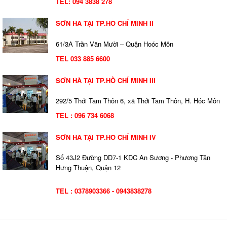
TEL:
094 3838 278
SƠN HÀ TẠI TP.HỒ CHÍ MINH II
61/3A Trần Văn Mười – Quận Hoóc Môn
TEL 033 885 6600
SƠN HÀ TẠI TP.HỒ CHÍ MINH III
292/5 Thới Tam Thôn 6, xã Thới Tam Thôn, H. Hóc Môn
TEL : 096 734 6068
SƠN HÀ TẠI TP.HỒ CHÍ MINH IV
Số 43J2 Đường DD7-1 KDC An Sương - Phương Tân
Hưng Thuận, Quận 12
TEL : 0378903366 - 0943838278