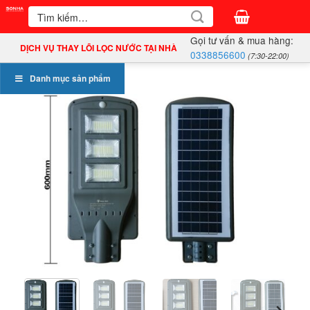
Bỏ
Tìm
kiếm:
qua
Gọi tư vấn & mua hàng:
nội
DỊCH VỤ THAY LÕI LỌC NƯỚC TẠI NHÀ
0338856600
(7:30-22:00)
dung
Danh mục sản phẩm