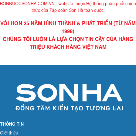
BONNUOCSONHA.COM.VN - website thuộc Hệ thống phân phối chính
thức của Tập đoàn Sơn Hà toàn quốc.
VỚI HƠN 25 NĂM HÌNH THÀNH & PHÁT TRIỂN (TỪ NĂM
1998)
CHÚNG TÔI LUÔN LÀ LỰA CHỌN TIN CẬY CỦA HÀNG
TRIỆU KHÁCH HÀNG VIỆT NAM
THÔNG TIN
Giới thiệu