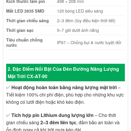
498 × 208 mm
Kích thước tấm pin
120 bóng LED siêu sáng
Mắt LED 2835 SMD
2–3 đêm (tùy điều kiện thời tiết)
Thời gian chiếu sáng
5–7 giờ dưới ánh nắng
Thời gian sạc
Tiêu chuẩn chống
IP67 – Chống bụi & nước tuyệt đối
nước
2. Đặc Điểm Nổi Bật Của Đèn Đường Năng Lượng
Mặt Trời CX-AT-90
✅
Hoạt động hoàn toàn bằng năng lượng mặt trời
–
Tiết kiệm 100% chi phí điện, phù hợp cho những khu vực
không có lưới điện hoặc khó kéo điện.
✅
Tích hợp pin Lithium dung lượng lớn
– Cho thời
gian chiếu sáng
2–3 đêm liên tục
, đảm bảo an toàn và
ổn định ngay cả khi trời mưa kéo dài.