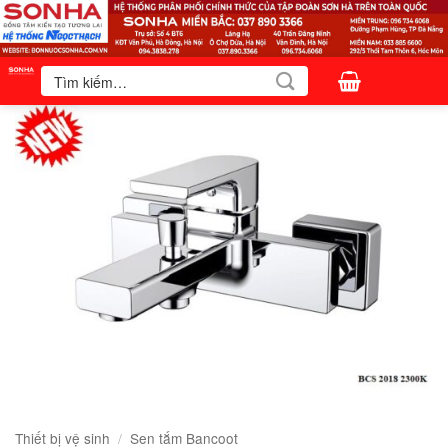
Bỏ
qua
nội
Tìm
kiếm:
dung
Thiết bị vệ sinh
/
Sen tắm Bancoot