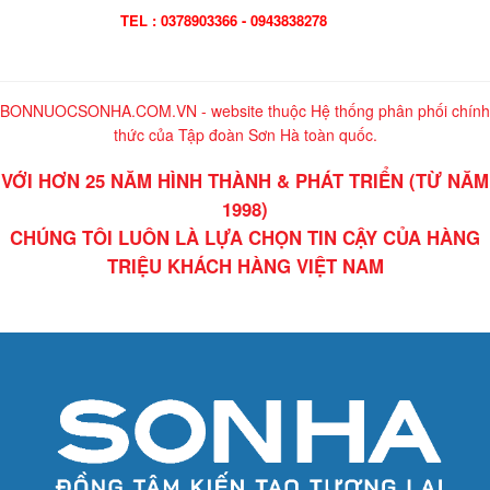
TEL : 0378903366 - 0943838278
BONNUOCSONHA.COM.VN - website thuộc Hệ thống phân phối chính
thức của Tập đoàn Sơn Hà toàn quốc.
VỚI HƠN 25 NĂM HÌNH THÀNH & PHÁT TRIỂN (TỪ NĂM
1998)
CHÚNG TÔI LUÔN LÀ LỰA CHỌN TIN CẬY CỦA HÀNG
TRIỆU KHÁCH HÀNG VIỆT NAM