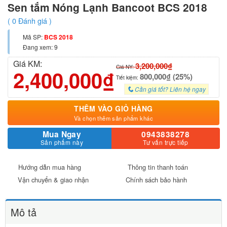
Sen tắm Nóng Lạnh Bancoot BCS 2018
(
0
Đánh giá )
Mã SP:
BCS 2018
Đang xem: 9
Giá KM:
3,200,000₫
Giá NY:
2,400,000₫
800,000₫ (25%)
Tiết kiệm:
Cần giá tốt? Liên hệ ngay
THÊM VÀO GIỎ HÀNG
Và chọn thêm sản phẩm khác
Mua Ngay
0943838278
Sản phẩm này
Tư vấn trực tiếp
Hướng dẫn mua hàng
Thông tin thanh toán
Vận chuyển & giao nhận
Chính sách bảo hành
Mô tả