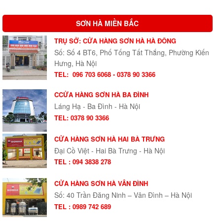
SƠN HÀ MIỀN BẮC
TRỤ SỞ: CỬA HÀNG SƠN HÀ HÀ ĐÔNG
Số: Số 4 BT6, Phố Tống Tất Thắng, Phường Kiến
Hưng, Hà Nội
TEL:
096 703 6068 - 0378 90 3366
CCỬA HÀNG SƠN HÀ BA ĐÌNH
Láng Hạ - Ba Đình - Hà Nội
TEL: 0378 90 3366
CỬA HÀNG SƠN HÀ HAI BÀ TRƯNG
Đại Cồ Việt - Hai Bà Trưng - Hà Nội
TEL : 094 3838 278
CỬA HÀNG SƠN HÀ VÂN ĐÌNH
Số: 40 Trần Đăng Ninh – Vân Đình – Hà Nội
TEL : 0989 742 689