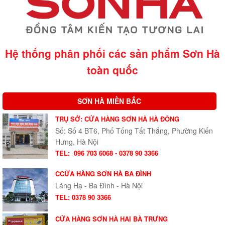
Hệ thống phân phối các sản phẩm Sơn Hà
toàn quốc
SƠN HÀ MIỀN BẮC
TRỤ SỞ: CỬA HÀNG SƠN HÀ HÀ ĐÔNG
Số: Số 4 BT6, Phố Tống Tất Thắng, Phường Kiến
Hưng, Hà Nội
TEL:
096 703 6068 - 0378 90 3366
CCỬA HÀNG SƠN HÀ BA ĐÌNH
Láng Hạ - Ba Đình - Hà Nội
TEL: 0378 90 3366
CỬA HÀNG SƠN HÀ HAI BÀ TRƯNG