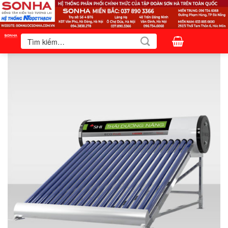
Bỏ
qua
nội
Tìm
kiếm:
dung