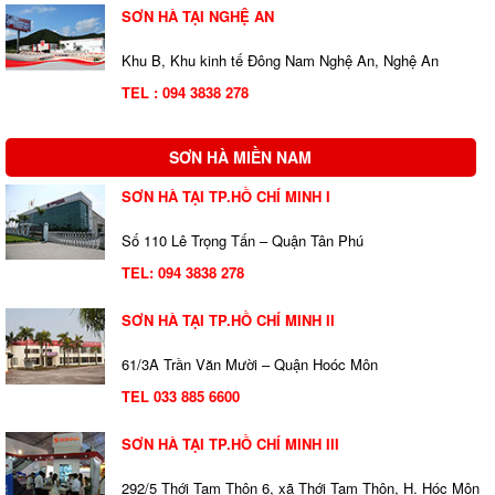
SƠN HÀ TẠI NGHỆ AN
Khu B, Khu kinh tế Đông Nam Nghệ An, Nghệ An
TEL : 094 3838 278
SƠN HÀ MIỀN NAM
SƠN HÀ TẠI TP.HỒ CHÍ MINH I
Số 110 Lê Trọng Tấn – Quận Tân Phú
TEL:
094 3838 278
SƠN HÀ TẠI TP.HỒ CHÍ MINH II
61/3A Trần Văn Mười – Quận Hoóc Môn
TEL 033 885 6600
SƠN HÀ TẠI TP.HỒ CHÍ MINH III
292/5 Thới Tam Thôn 6, xã Thới Tam Thôn, H. Hóc Môn