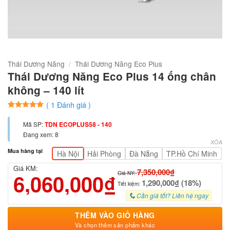
Thái Dương Năng
/
Thái Dương Năng Eco Plus
Thái Dương Năng Eco Plus 14 ống chân
không – 140 lít
(
1
Đánh giá )
5
1
trên 5
dựa trên
Mã SP:
TDN ECOPLUS58 - 140
đánh giá
Đang xem: 8
XÓA
Mua hàng tại
Hà Nội
Hải Phòng
Đà Nẵng
TP.Hồ Chí Minh
Giá KM:
7,350,000₫
6,060,000₫
Giá NY:
1,290,000₫ (18%)
Tiết kiệm:
Cần giá tốt? Liên hệ ngay
THÊM VÀO GIỎ HÀNG
Và chọn thêm sản phẩm khác