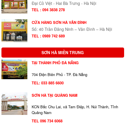
Đại Cồ Việt - Hai Bà Trưng - Hà Nội
TEL : 094 3838 278
CỬA HÀNG SƠN HÀ VÂN ĐÌNH
Số: 40 Trần Đăng Ninh – Vân Đình – Hà Nội
TEL : 0989 742 689
SƠN HÀ MIỀN TRUNG
TẠI THÀNH PHỐ ĐÀ NẴNG
704 Điện Biên Phủ - TP. Đà Nẵng
TEL:
033 885 6600
SƠN HÀ TẠI QUẢNG NAM
KCN Bắc Chu Lai, xã Tam Điệp, H. Núi Thành, Tỉnh
Quảng Nam
TEL 096 734 6068