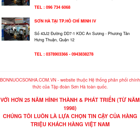
TEL : 096 734 6068
SƠN HÀ TẠI TP.HỒ CHÍ MINH IV
Số 43J2 Đường DD7-1 KDC An Sương - Phương Tân
Hưng Thuận, Quận 12
TEL : 0378903366 - 0943838278
BONNUOCSONHA.COM.VN - website thuộc Hệ thống phân phối chính
thức của Tập đoàn Sơn Hà toàn quốc.
VỚI HƠN 25 NĂM HÌNH THÀNH & PHÁT TRIỂN (TỪ NĂM
1998)
CHÚNG TÔI LUÔN LÀ LỰA CHỌN TIN CẬY CỦA HÀNG
TRIỆU KHÁCH HÀNG VIỆT NAM