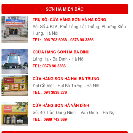
SƠN HÀ MIỀN BẮC
TRỤ SỞ: CỬA HÀNG SƠN HÀ HÀ ĐÔNG
Số: Số 4 BT6, Phố Tống Tất Thắng, Phường Kiến
Hưng, Hà Nội
TEL:
096 703 6068 - 0378 90 3366
CCỬA HÀNG SƠN HÀ BA ĐÌNH
Láng Hạ - Ba Đình - Hà Nội
TEL: 0378 90 3366
CỬA HÀNG SƠN HÀ HAI BÀ TRƯNG
Đại Cồ Việt - Hai Bà Trưng - Hà Nội
TEL : 094 3838 278
CỬA HÀNG SƠN HÀ VÂN ĐÌNH
Số: 40 Trần Đăng Ninh – Vân Đình – Hà Nội
TEL : 0989 742 689