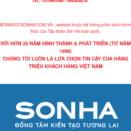
TEL : 0378903366 - 0943838278
BONNUOCSONHA.COM.VN - website thuộc Hệ thống phân phối chính
thức của Tập đoàn Sơn Hà toàn quốc.
VỚI HƠN 25 NĂM HÌNH THÀNH & PHÁT TRIỂN (TỪ NĂM
1998)
CHÚNG TÔI LUÔN LÀ LỰA CHỌN TIN CẬY CỦA HÀNG
TRIỆU KHÁCH HÀNG VIỆT NAM