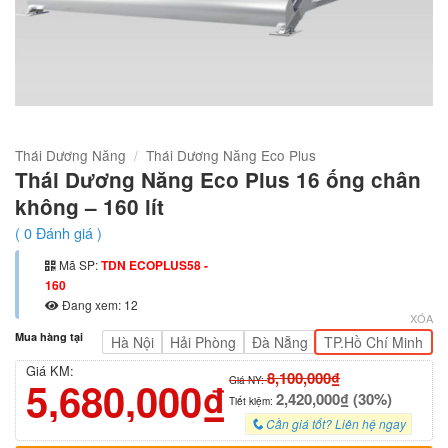
Thái Dương Năng
/
Thái Dương Năng Eco Plus
Thái Dương Năng Eco Plus 16 ống chân
không – 160 lít
(
0
Đánh giá )
Mã SP:
TDN ECOPLUS58 -
160
Đang xem: 12
XÓA
Mua hàng tại
Hà Nội
Hải Phòng
Đà Nẵng
TP.Hồ Chí Minh
Giá KM:
8,100,000₫
5,680,000₫
Giá NY:
2,420,000₫ (30%)
Tiết kiệm:
Cần giá tốt? Liên hệ ngay