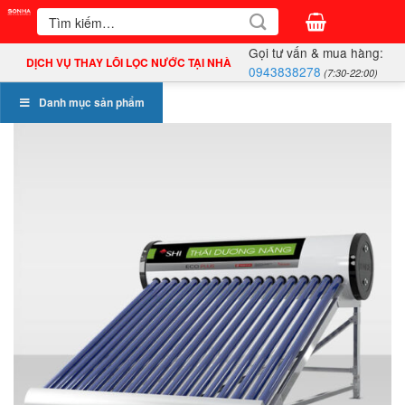
Bỏ
Tìm
kiếm:
qua
Gọi tư vấn & mua hàng:
nội
DỊCH VỤ THAY LÕI LỌC NƯỚC TẠI NHÀ
0943838278
(7:30-22:00)
dung
Danh mục sản phẩm