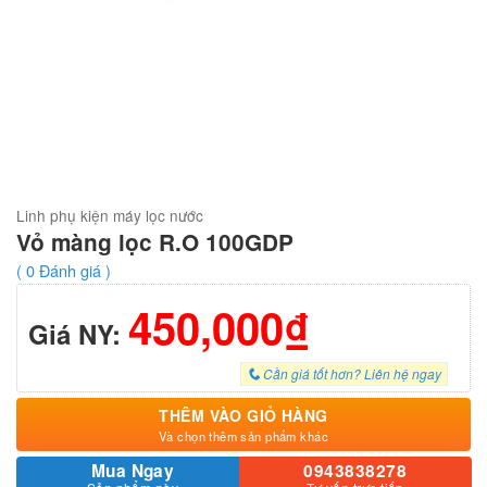
Linh phụ kiện máy lọc nước
Vỏ màng lọc R.O 100GDP
(
0
Đánh giá )
450,000₫
Giá NY:
Cần giá tốt hơn? Liên hệ ngay
THÊM VÀO GIỎ HÀNG
Và chọn thêm sản phẩm khác
Mua Ngay
0943838278