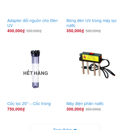
Adapter đổi nguồn cho Đèn
Bóng đèn UV trong máy lọc
UV
nước
400,000
₫
350,000
₫
590,000
₫
580,000
₫
HẾT HÀNG
Cốc lọc 20″ – Cốc trong
Máy điện phân nước
750,000
₫
300,000
₫
350,000
₫
Xem thêm