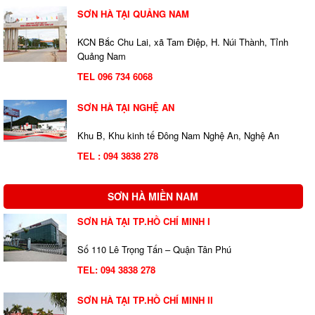
SƠN HÀ TẠI QUẢNG NAM
KCN Bắc Chu Lai, xã Tam Điệp, H. Núi Thành, Tỉnh
Quảng Nam
TEL 096 734 6068
SƠN HÀ TẠI NGHỆ AN
Khu B, Khu kinh tế Đông Nam Nghệ An, Nghệ An
TEL : 094 3838 278
SƠN HÀ MIỀN NAM
SƠN HÀ TẠI TP.HỒ CHÍ MINH I
Số 110 Lê Trọng Tấn – Quận Tân Phú
TEL:
094 3838 278
SƠN HÀ TẠI TP.HỒ CHÍ MINH II