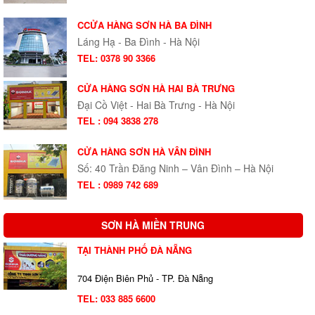
CCỬA HÀNG SƠN HÀ BA ĐÌNH
Láng Hạ - Ba Đình - Hà Nội
TEL: 0378 90 3366
CỬA HÀNG SƠN HÀ HAI BÀ TRƯNG
Đại Cồ Việt - Hai Bà Trưng - Hà Nội
TEL : 094 3838 278
CỬA HÀNG SƠN HÀ VÂN ĐÌNH
Số: 40 Trần Đăng Ninh – Vân Đình – Hà Nội
TEL : 0989 742 689
SƠN HÀ MIỀN TRUNG
TẠI THÀNH PHỐ ĐÀ NẴNG
704 Điện Biên Phủ - TP. Đà Nẵng
TEL:
033 885 6600