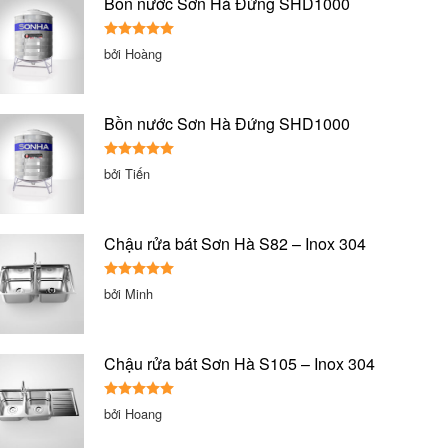
Bồn nước Sơn Hà Đứng SHD1000
Được xếp
bởi Hoàng
hạng
5
5
sao
Bồn nước Sơn Hà Đứng SHD1000
Được xếp
bởi Tiến
hạng
5
5
sao
Chậu rửa bát Sơn Hà S82 – Inox 304
Được xếp
bởi Minh
hạng
5
5
sao
Chậu rửa bát Sơn Hà S105 – Inox 304
Được xếp
bởi Hoang
hạng
5
5
sao