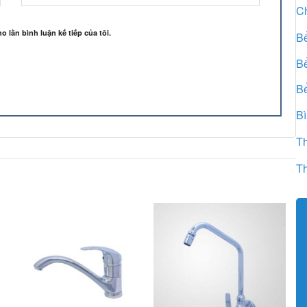
Ch
o lần bình luận kế tiếp của tôi.
B
B
Bể
B
Th
Th