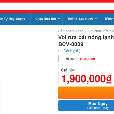
ồn Tự Hoại Septic
Chậu Rửa Bát
Thiết Bị Lọc Nước
Bình 
Sản phẩm khác
/
Vòi chậu rửa ca
Vòi rửa bát nóng lạ
BCV-8009
(
0
Đánh giá )
Mã SP:
BCV-8009
Giá KM:
1,900,000₫
Mua Ngay
Sản phẩm này