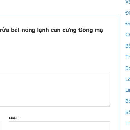
Vò
Đi
Đè
i rửa bát nóng lạnh cần cứng Đồng mạ
Ch
B
Th
B
Lõ
Li
B
B
Email
*
T