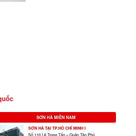
quốc
SƠN HÀ MIỀN NAM
SƠN HÀ TẠI TP.HỒ CHÍ MINH I
Số 110 Lê Trọng Tấn – Quận Tân Phú