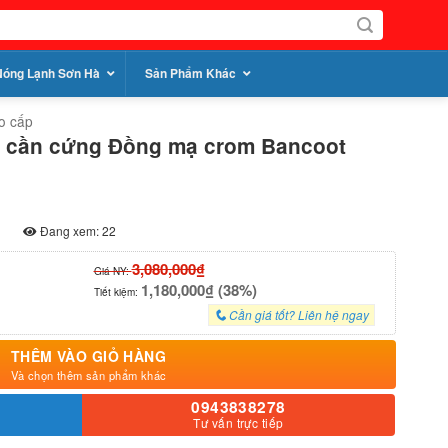
Nóng Lạnh Sơn Hà
Sản Phẩm Khác
o cấp
nh cần cứng Đồng mạ crom Bancoot
Đang xem: 22
3,080,000₫
Giá NY:
1,180,000₫ (38%)
Tiết kiệm:
Cần giá tốt? Liên hệ ngay
THÊM VÀO GIỎ HÀNG
Và chọn thêm sản phẩm khác
0943838278
Tư vấn trực tiếp