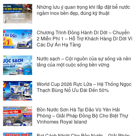
Những lưu ý quan trọng khi lắp đặt bể nước
ngầm inox bền đẹp, đúng kỹ thuật
Chương Trình Đồng Hành Di Dời – Chuyển
2 Miễn Phí 1 – Hỗ Trợ Khách Hàng Di Dời Vì
Các Dự Án Hạ Tầng
Nước sạch – Cội nguồn của sự sống và nền
tảng của một cuộc sống bền vững
World Cup 2026 Rực Lửa – Hệ Thống Ngọc
Thạch Bùng Nổ Ưu Đãi Đến 50%
Bồn Nước Sơn Hà Tại Đảo Vũ Yên Hải
Phòng – Giải Pháp Đồng Bộ Cho Biệt Thự
Vinhomes Royal Island
Bạt Cách Nhiệt Cho Bồn Nước – Giải Pháp