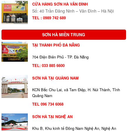
CỬA HÀNG SƠN HÀ VÂN ĐÌNH
Số: 40 Trần Đăng Ninh – Vân Đình – Hà Nội
TEL : 0989 742 689
SƠN HÀ MIỀN TRUNG
TẠI THÀNH PHỐ ĐÀ NẴNG
704 Điện Biên Phủ - TP. Đà Nẵng
TEL:
033 885 6600
SƠN HÀ TẠI QUẢNG NAM
KCN Bắc Chu Lai, xã Tam Điệp, H. Núi Thành, Tỉnh
Quảng Nam
TEL 096 734 6068
SƠN HÀ TẠI NGHỆ AN
Khu B, Khu kinh tế Đông Nam Nghệ An, Nghệ An