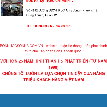
SƠN HÀ TẠI TP.HỒ CHÍ MINH IV
Số 43J2 Đường DD7-1 KDC An Sương - Phương Tân
Hưng Thuận, Quận 12
TEL : 0378903366 - 0943838278
BONNUOCSONHA.COM.VN - website thuộc Hệ thống phân phối chính
thức của Tập đoàn Sơn Hà toàn quốc.
VỚI HƠN 25 NĂM HÌNH THÀNH & PHÁT TRIỂN (TỪ NĂM
1998)
CHÚNG TÔI LUÔN LÀ LỰA CHỌN TIN CẬY CỦA HÀNG
TRIỆU KHÁCH HÀNG VIỆT NAM