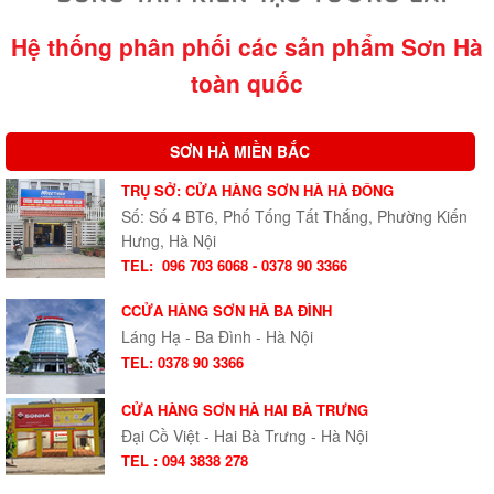
Hệ thống phân phối các sản phẩm Sơn Hà
toàn quốc
SƠN HÀ MIỀN BẮC
TRỤ SỞ: CỬA HÀNG SƠN HÀ HÀ ĐÔNG
Số: Số 4 BT6, Phố Tống Tất Thắng, Phường Kiến
Hưng, Hà Nội
TEL:
096 703 6068 - 0378 90 3366
CCỬA HÀNG SƠN HÀ BA ĐÌNH
Láng Hạ - Ba Đình - Hà Nội
TEL: 0378 90 3366
CỬA HÀNG SƠN HÀ HAI BÀ TRƯNG
Đại Cồ Việt - Hai Bà Trưng - Hà Nội
TEL : 094 3838 278