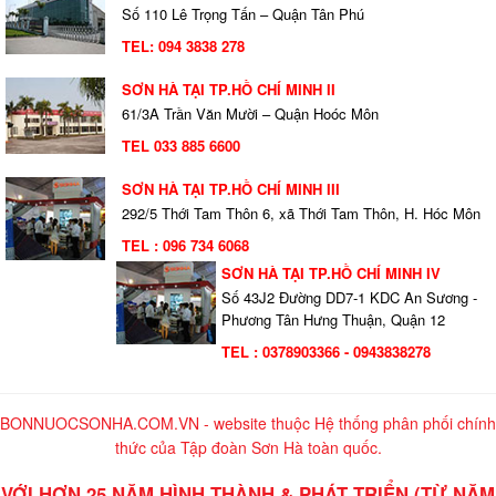
Số 110 Lê Trọng Tấn – Quận Tân Phú
TEL:
094 3838 278
SƠN HÀ TẠI TP.HỒ CHÍ MINH II
61/3A Trần Văn Mười – Quận Hoóc Môn
TEL 033 885 6600
SƠN HÀ TẠI TP.HỒ CHÍ MINH III
292/5 Thới Tam Thôn 6, xã Thới Tam Thôn, H. Hóc Môn
TEL : 096 734 6068
SƠN HÀ TẠI TP.HỒ CHÍ MINH IV
Số 43J2 Đường DD7-1 KDC An Sương -
Phương Tân Hưng Thuận, Quận 12
TEL : 0378903366 - 0943838278
BONNUOCSONHA.COM.VN - website thuộc Hệ thống phân phối chính
thức của Tập đoàn Sơn Hà toàn quốc.
VỚI HƠN 25 NĂM HÌNH THÀNH & PHÁT TRIỂN (TỪ NĂM