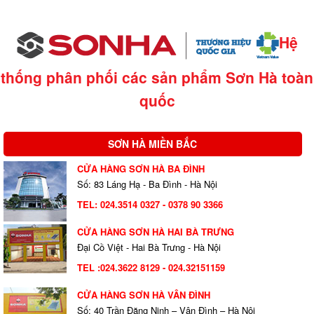
Hệ
thống phân phối các sản phẩm Sơn Hà
toàn
quốc
SƠN HÀ MIỀN BẮC
CỬA HÀNG SƠN HÀ BA ĐÌNH
Số: 83 Láng Hạ - Ba Đình - Hà Nội
TEL:
024.3514 0327
- 0378 90 3366
CỬA HÀNG SƠN HÀ HAI BÀ TRƯNG
Đại Cồ Việt - Hai Bà Trưng - Hà Nội
TEL :024.3622 8129 - 024.32151159
CỬA HÀNG SƠN HÀ VÂN ĐÌNH
Số: 40 Trần Đăng Ninh – Vân Đình – Hà Nội