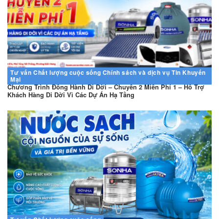
Tư vấn
Chất lượng cuộc sống
Chính sách và dịch vụ
Tin Khuyến
Mại
Chương Trình Đồng Hành Di Dời – Chuyển 2 Miễn Phí 1 – Hỗ Trợ
Khách Hàng Di Dời Vì Các Dự Án Hạ Tầng