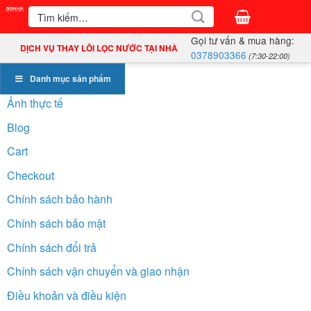
Bỏ
Tìm
kiếm:
qua
Gọi tư vấn & mua hàng:
nội
DỊCH VỤ THAY LÕI LỌC NƯỚC TẠI NHÀ
0378903366
(7:30-22:00)
dung
Danh mục sản phẩm
Ảnh thực tế
Blog
Cart
Checkout
Chính sách bảo hành
Chính sách bảo mật
Chính sách đổi trả
Chính sách vận chuyển và giao nhận
Điều khoản và điều kiện