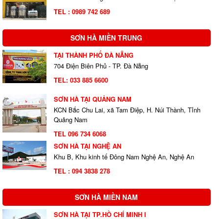
TEL : 0989 742 689
SƠN HÀ MIỀN TRUNG
TẠI THÀNH PHỐ ĐÀ NẴNG
704 Điện Biên Phủ - TP. Đà Nẵng
TEL:
033 885 6600
SƠN HÀ TẠI QUẢNG NAM
KCN Bắc Chu Lai, xã Tam Điệp, H. Núi Thành, Tỉnh
Quảng Nam
TEL 096 734 6068
SƠN HÀ TẠI NGHỆ AN
Khu B, Khu kinh tế Đông Nam Nghệ An, Nghệ An
TEL : 094 3838 278
SƠN HÀ MIỀN NAM
SƠN HÀ TẠI TP.HỒ CHÍ MINH I