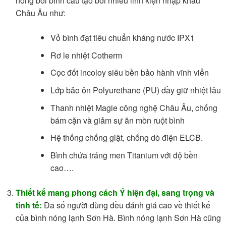
nóng bới bình cấu tạo bởi nhiều linh kiện nhập khẩu
Châu Âu như:
Vỏ bình đạt tiêu chuẩn kháng nước IPX1
Rơ le nhiệt Cotherm
Cọc đốt incoloy siêu bền bảo hành vĩnh viễn
Lớp bảo ôn Polyurethane (PU) dầy giữ nhiệt lâu
Thanh nhiệt Magie công nghệ Châu Âu, chống
bám cặn và giảm sự ăn mòn ruột bình
Hệ thống chống giật, chống dò điện ELCB.
Bình chứa tráng men Titanium với độ bền
cao….
Thiết kế mang phong cách Ý hiện đại, sang trọng và
tinh tế:
Đa số người dùng đều đánh giá cao về thiết kế
của bình nóng lạnh Sơn Hà. Bình nóng lạnh Sơn Hà cũng