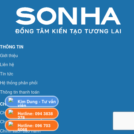
THÔNG TIN
Giới thiệu
Liên hệ
Tin tức
Hệ thống phân phối
Thông tin thanh toán
Kim Dung - Tư vấn
CHÍNH SÁCH
viên
Chương trình hỗ trợ đại lý
Hotline: 094 3838
278
Chính sách vận chuyển
Hotline: 096 703
6068
Chính sách bảo hành