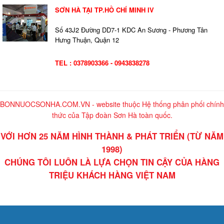
SƠN HÀ TẠI TP.HỒ CHÍ MINH IV
Số 43J2 Đường DD7-1 KDC An Sương - Phương Tân
Hưng Thuận, Quận 12
TEL : 0378903366 - 0943838278
BONNUOCSONHA.COM.VN - website thuộc Hệ thống phân phối chính
thức của Tập đoàn Sơn Hà toàn quốc.
VỚI HƠN 25 NĂM HÌNH THÀNH & PHÁT TRIỂN (TỪ NĂM
1998)
CHÚNG TÔI LUÔN LÀ LỰA CHỌN TIN CẬY CỦA HÀNG
TRIỆU KHÁCH HÀNG VIỆT NAM