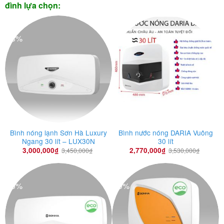
đình lựa chọn:
-13%
-22%
Bình nóng lạnh Sơn Hà Luxury
Bình nước nóng DARIA Vuông
Ngang 30 lít – LUX30N
30 lít
3,000,000
₫
2,770,000
₫
3,450,000
₫
3,530,000
₫
-30%
-29%