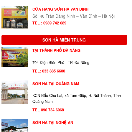
CỬA HÀNG SƠN HÀ VÂN ĐÌNH
Số: 40 Trần Đăng Ninh – Vân Đình – Hà Nội
TEL : 0989 742 689
SƠN HÀ MIỀN TRUNG
TẠI THÀNH PHỐ ĐÀ NẴNG
704 Điện Biên Phủ - TP. Đà Nẵng
TEL:
033 885 6600
SƠN HÀ TẠI QUẢNG NAM
KCN Bắc Chu Lai, xã Tam Điệp, H. Núi Thành, Tỉnh
Quảng Nam
TEL 096 734 6068
SƠN HÀ TẠI NGHỆ AN