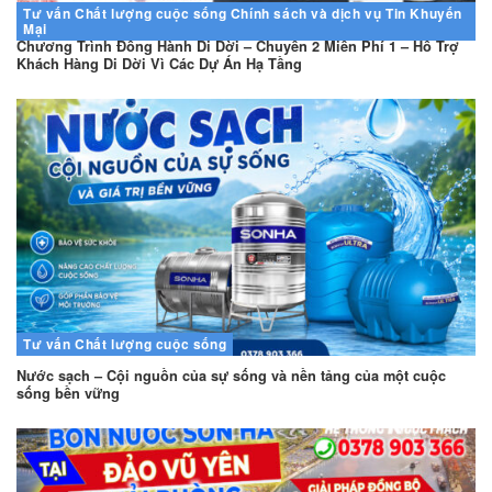
Tư vấn
Chất lượng cuộc sống
Chính sách và dịch vụ
Tin Khuyến
Mại
Chương Trình Đồng Hành Di Dời – Chuyển 2 Miễn Phí 1 – Hỗ Trợ
Khách Hàng Di Dời Vì Các Dự Án Hạ Tầng
Tư vấn
Chất lượng cuộc sống
Nước sạch – Cội nguồn của sự sống và nền tảng của một cuộc
sống bền vững