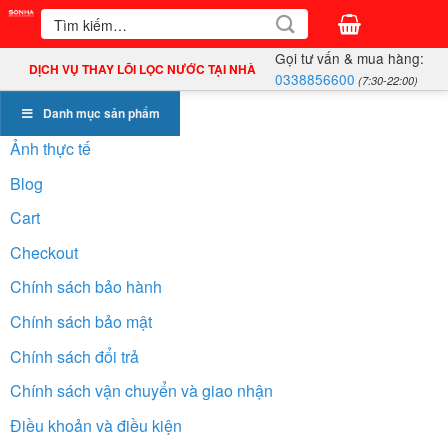
Bỏ
Tìm
kiếm:
qua
Gọi tư vấn & mua hàng:
nội
DỊCH VỤ THAY LÕI LỌC NƯỚC TẠI NHÀ
0338856600
(7:30-22:00)
dung
Danh mục sản phẩm
Ảnh thực tế
Blog
Cart
Checkout
Chính sách bảo hành
Chính sách bảo mật
Chính sách đổi trả
Chính sách vận chuyển và giao nhận
Điều khoản và điều kiện