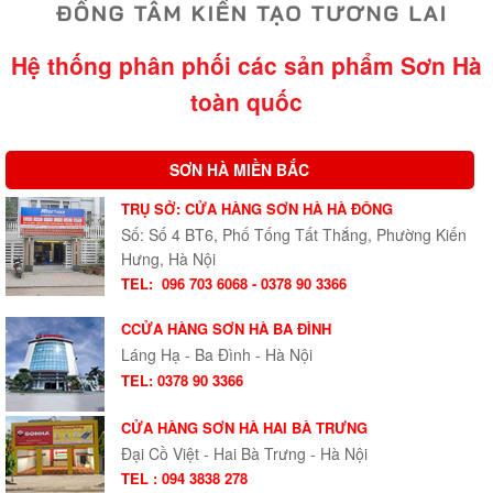
Hệ thống phân phối các sản phẩm Sơn Hà
toàn quốc
SƠN HÀ MIỀN BẮC
TRỤ SỞ: CỬA HÀNG SƠN HÀ HÀ ĐÔNG
Số: Số 4 BT6, Phố Tống Tất Thắng, Phường Kiến
Hưng, Hà Nội
TEL:
096 703 6068 - 0378 90 3366
CCỬA HÀNG SƠN HÀ BA ĐÌNH
Láng Hạ - Ba Đình - Hà Nội
TEL: 0378 90 3366
CỬA HÀNG SƠN HÀ HAI BÀ TRƯNG
Đại Cồ Việt - Hai Bà Trưng - Hà Nội
TEL : 094 3838 278