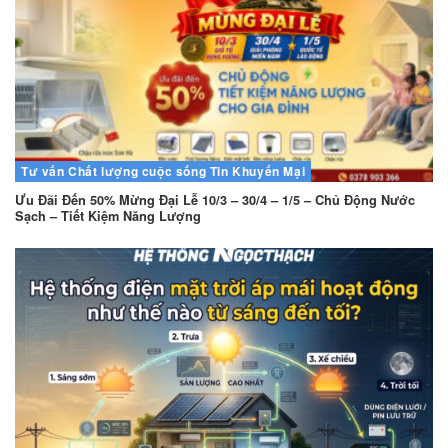
Tư vấn
Chất lượng cuộc sống
Tin Khuyến Mại
Ưu Đãi Đến 50% Mừng Đại Lễ 10/3 – 30/4 – 1/5 – Chủ Động Nước
Sạch – Tiết Kiệm Năng Lượng