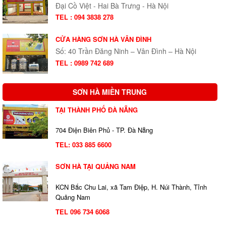
Đại Cồ Việt - Hai Bà Trưng - Hà Nội
TEL : 094 3838 278
CỬA HÀNG SƠN HÀ VÂN ĐÌNH
Số: 40 Trần Đăng Ninh – Vân Đình – Hà Nội
TEL : 0989 742 689
SƠN HÀ MIỀN TRUNG
TẠI THÀNH PHỐ ĐÀ NẴNG
704 Điện Biên Phủ - TP. Đà Nẵng
TEL:
033 885 6600
SƠN HÀ TẠI QUẢNG NAM
KCN Bắc Chu Lai, xã Tam Điệp, H. Núi Thành, Tỉnh
Quảng Nam
TEL 096 734 6068