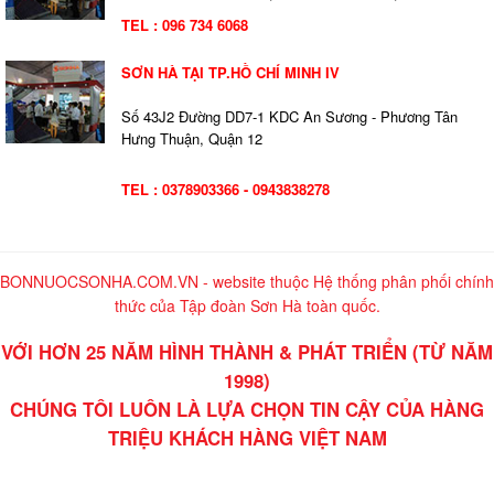
TEL : 096 734 6068
SƠN HÀ TẠI TP.HỒ CHÍ MINH IV
Số 43J2 Đường DD7-1 KDC An Sương - Phương Tân
Hưng Thuận, Quận 12
TEL : 0378903366 - 0943838278
BONNUOCSONHA.COM.VN - website thuộc Hệ thống phân phối chính
thức của Tập đoàn Sơn Hà toàn quốc.
VỚI HƠN 25 NĂM HÌNH THÀNH & PHÁT TRIỂN (TỪ NĂM
1998)
CHÚNG TÔI LUÔN LÀ LỰA CHỌN TIN CẬY CỦA HÀNG
TRIỆU KHÁCH HÀNG VIỆT NAM