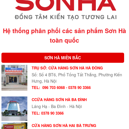
Hệ thống phân phối các sản phẩm Sơn Hà
toàn quốc
SƠN HÀ MIỀN BẮC
TRỤ SỞ: CỬA HÀNG SƠN HÀ HÀ ĐÔNG
Số: Số 4 BT6, Phố Tống Tất Thắng, Phường Kiến
Hưng, Hà Nội
TEL:
096 703 6068 - 0378 90 3366
CCỬA HÀNG SƠN HÀ BA ĐÌNH
Láng Hạ - Ba Đình - Hà Nội
TEL: 0378 90 3366
CỬA HÀNG SƠN HÀ HAI BÀ TRƯNG