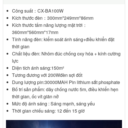
Công suất：CX-BA100W
Kích thước đèn：300mm*249mm*86mm
Kích thước tấm năng lượng mặt trời：
360mm*560mm*17mm
Tính năng đèn: kiểm soát ánh sáng+điều khiển đặt
thời gian
Chất liệu đèn: Nhôm đúc chống oxy hóa + kính cường
lực
Diện tích ánh sáng:150m²
Tương đương với 200Wđèn sợi đốt
Dung lượng pin:30000MAH Pin lithium sắt phosphate
Bố trí sản phẩm: dây chống nước 5m, điều khiển hẹn
thời gian, ốc vít giãn nở
Mức độ ánh sáng : Sáng mạnh, sáng yếu
Thời gian chiếu sáng: 12 đến 15 giờ