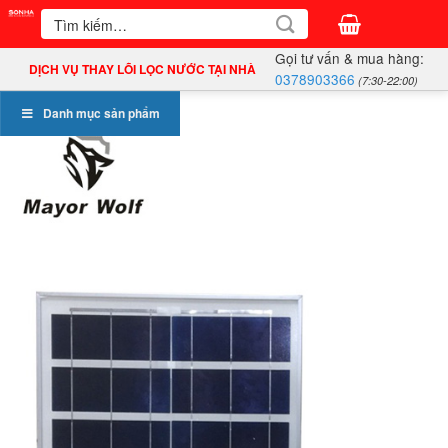
Bỏ
Tìm
kiếm:
qua
Gọi tư vấn & mua hàng:
nội
DỊCH VỤ THAY LÕI LỌC NƯỚC TẠI NHÀ
0378903366
(7:30-22:00)
dung
Danh mục sản phẩm