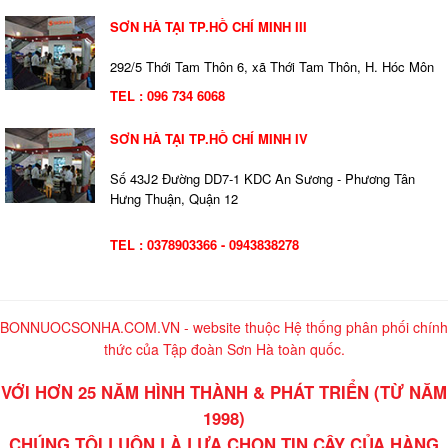
SƠN HÀ TẠI TP.HỒ CHÍ MINH III
292/5 Thới Tam Thôn 6, xã Thới Tam Thôn, H. Hóc Môn
TEL : 096 734 6068
SƠN HÀ TẠI TP.HỒ CHÍ MINH IV
Số 43J2 Đường DD7-1 KDC An Sương - Phương Tân
Hưng Thuận, Quận 12
TEL : 0378903366 - 0943838278
BONNUOCSONHA.COM.VN - website thuộc Hệ thống phân phối chính
thức của Tập đoàn Sơn Hà toàn quốc.
VỚI HƠN 25 NĂM HÌNH THÀNH & PHÁT TRIỂN (TỪ NĂM
1998)
CHÚNG TÔI LUÔN LÀ LỰA CHỌN TIN CẬY CỦA HÀNG