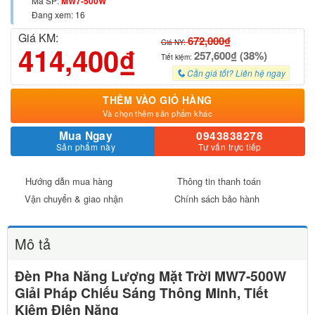
Mã SP:
MW7-500W
Đang xem: 16
Giá KM:
672,000₫
Giá NY:
414,400₫
257,600₫ (38%)
Tiết kiệm:
Cần giá tốt? Liên hệ ngay
THÊM VÀO GIỎ HÀNG
Và chọn thêm sản phẩm khác
Mua Ngay
0943838278
Sản phẩm này
Tư vấn trực tiếp
Hướng dẫn mua hàng
Thông tin thanh toán
Vận chuyển & giao nhận
Chính sách bảo hành
Mô tả
Đèn Pha Năng Lượng Mặt Trời MW7-500W
Giải Pháp Chiếu Sáng Thông Minh, Tiết
Kiệm Điện Năng