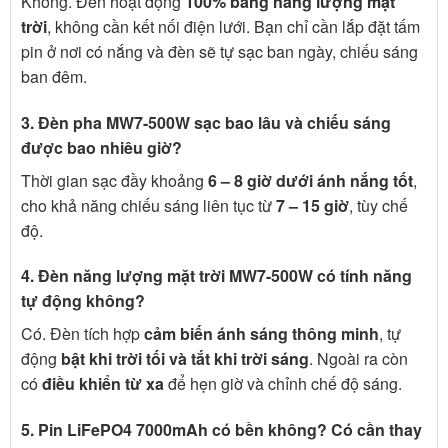
Không. Đèn hoạt động
100% bằng năng lượng mặt
trời
, không cần kết nối điện lưới. Bạn chỉ cần lắp đặt tấm
pin ở nơi có nắng và đèn sẽ tự sạc ban ngày, chiếu sáng
ban đêm.
3. Đèn pha MW7-500W sạc bao lâu và chiếu sáng
được bao nhiêu giờ?
Thời gian sạc đầy khoảng
6 – 8 giờ dưới ánh nắng tốt
,
cho khả năng chiếu sáng liên tục từ
7 – 15 giờ
, tùy chế
độ.
4. Đèn năng lượng mặt trời MW7-500W có tính năng
tự động không?
Có. Đèn tích hợp
cảm biến ánh sáng thông minh
, tự
động
bật khi trời tối và tắt khi trời sáng
. Ngoài ra còn
có
điều khiển từ xa
để hẹn giờ và chỉnh chế độ sáng.
5. Pin LiFePO4 7000mAh có bền không? Có cần thay