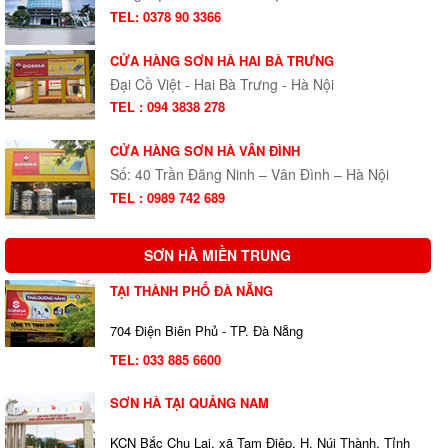
TEL: 0378 90 3366
CỬA HÀNG SƠN HÀ HAI BÀ TRƯNG
Đại Cồ Việt - Hai Bà Trưng - Hà Nội
TEL : 094 3838 278
CỬA HÀNG SƠN HÀ VÂN ĐÌNH
Số: 40 Trần Đăng Ninh – Vân Đình – Hà Nội
TEL : 0989 742 689
SƠN HÀ MIỀN TRUNG
TẠI THÀNH PHỐ ĐÀ NẴNG
704 Điện Biên Phủ - TP. Đà Nẵng
TEL:
033 885 6600
SƠN HÀ TẠI QUẢNG NAM
KCN Bắc Chu Lai, xã Tam Điệp, H. Núi Thành, Tỉnh