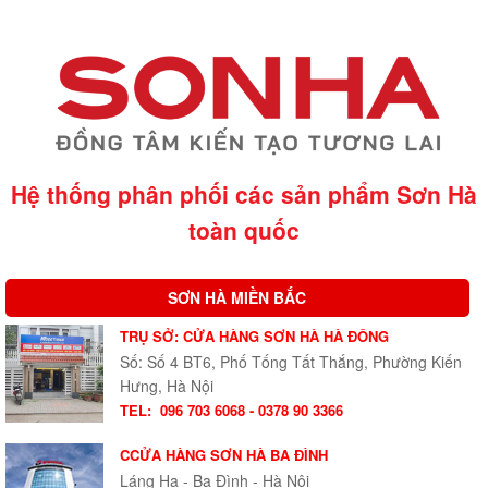
Hệ thống phân phối các sản phẩm Sơn Hà
toàn quốc
SƠN HÀ MIỀN BẮC
TRỤ SỞ: CỬA HÀNG SƠN HÀ HÀ ĐÔNG
Số: Số 4 BT6, Phố Tống Tất Thắng, Phường Kiến
Hưng, Hà Nội
TEL:
096 703 6068 - 0378 90 3366
CCỬA HÀNG SƠN HÀ BA ĐÌNH
Láng Hạ - Ba Đình - Hà Nội