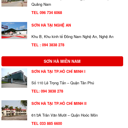
Quảng Nam
TEL 096 734 6068
SƠN HÀ TẠI NGHỆ AN
Khu B, Khu kinh tế Đông Nam Nghệ An, Nghệ An
TEL : 094 3838 278
SƠN HÀ MIỀN NAM
SƠN HÀ TẠI TP.HỒ CHÍ MINH I
Số 110 Lê Trọng Tấn – Quận Tân Phú
TEL:
094 3838 278
SƠN HÀ TẠI TP.HỒ CHÍ MINH II
61/3A Trần Văn Mười – Quận Hoóc Môn
TEL 033 885 6600