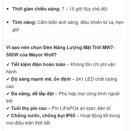
Thời gian chiếu sáng:
7 – 15 giờ (tùy chế độ)
Tính năng:
Cảm biến ánh sáng, điều khiển từ xa, hẹn
giờ
Vì sao nên chọn Đèn Năng Lượng Mặt Trời MW7-
500W của Mayor Wolf?
✔
Tiết kiệm điện hoàn toàn
– Không tốn chi phí vận
hành
✔
Độ sáng mạnh mẽ, ổn định
– 241 LED chất lượng
cao
✔
Đa năng, dễ lắp đặt
– Phù hợp mọi công trình ngoài
trời
✔
Tuổi thọ pin cao
– Pin LiFePO4 an toàn, bền bỉ
✔
Chống nước, chống bụi IP65
– Hoạt động tốt trong
mọi điều kiện thời tiết