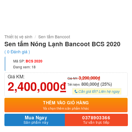
Thiết bị vệ sinh
/
Sen tắm Bancoot
Sen tắm Nóng Lạnh Bancoot BCS 2020
(
0
Đánh giá )
Mã SP:
BCS 2020
Đang xem: 18
Giá KM:
3,200,000₫
Giá NY:
2,400,000₫
800,000₫ (25%)
Tiết kiệm:
Cần giá tốt? Liên hệ ngay
THÊM VÀO GIỎ HÀNG
Và chọn thêm sản phẩm khác
Mua Ngay
0378903366
Sản phẩm này
Tư vấn trực tiếp