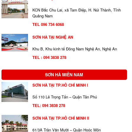
KCN Bắc Chu Lai, xã Tam Điệp, H. Núi Thành, Tỉnh
Quảng Nam
TEL 096 734 6068
SƠN HÀ TẠI NGHỆ AN
Khu B, Khu kinh tế Đông Nam Nghệ An, Nghệ An
TEL : 094 3838 278
SƠN HÀ MIỀN NAM
SƠN HÀ TẠI TP.HỒ CHÍ MINH I
Số 110 Lê Trọng Tấn – Quận Tân Phú
TEL:
094 3838 278
SƠN HÀ TẠI TP.HỒ CHÍ MINH II
61/3A Trần Văn Mười – Quận Hoóc Môn