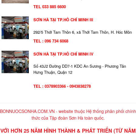
TEL 033 885 6600
SƠN HÀ TẠI TP.HỒ CHÍ MINH III
292/5 Thới Tam Thôn 6, xã Thới Tam Thôn, H. Hóc Môn
TEL : 096 734 6068
SƠN HÀ TẠI TP.HỒ CHÍ MINH IV
Số 43J2 Đường DD7-1 KDC An Sương - Phương Tân
Hưng Thuận, Quận 12
TEL : 0378903366 - 0943838278
BONNUOCSONHA.COM.VN - website thuộc Hệ thống phân phối chính
thức của Tập đoàn Sơn Hà toàn quốc.
VỚI HƠN 25 NĂM HÌNH THÀNH & PHÁT TRIỂN (TỪ NĂM