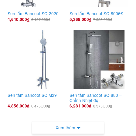
Sen tắm Bancoot SC-2020
Sen tắm Bancoot SC-8006Đ
4,640,000
₫
5,268,000
₫
6,187,000
₫
7,025,000
₫
Sen tắm Bancoot SC-880 –
Sen tắm Bancoot SC M29
Chỉnh Nhiệt độ
4,856,000
₫
6,281,000
₫
6,475,000
₫
8,375,000
₫
Xem thêm